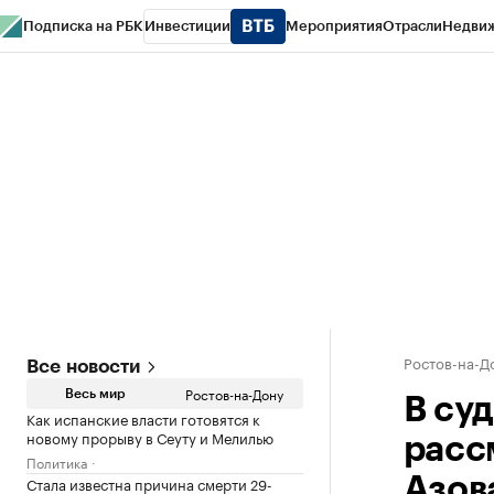
Подписка на РБК
Инвестиции
Мероприятия
Отрасли
Недви
РБК Курсы
РБК Life
Тренды
Визионеры
Национальные проекты
Горо
Спецпроекты СПб
Конференции СПб
Спецпроекты
Проверка конт
Ростов-на-Д
Все новости
Ростов-на-Дону
Весь мир
В су
Как испанские власти готовятся к
новому прорыву в Сеуту и Мелилью
расс
Политика
Стала известна причина смерти 29-
Азов