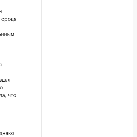
и
города
онным
я
здал
о
ла, что
днако