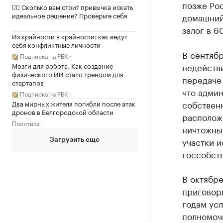
позже Ро
✍🏻 Сколько вам стоит привычка искать
идеальное решение? Проверьте себя
домашний 
залог в 6
Из крайности в крайности: как ведут
себя конфликтные личности
В сентябр
Подписка на РБК
Мозги для робота. Как создание
недейств
физического ИИ стало трендом для
передаче 
стартапов
что админ
Подписка на РБК
собственн
Два мирных жителя погибли после атак
дронов в Белгородской области
располож
Политика
ничтожны
участки и
Загрузить еще
госсобст
В октябре
приговор
годам ус
полномочи