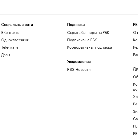
Социальные сети
Подписки
РБ
ВКонтакте
Скрыть баннеры на РБК
О 
Одноклассники
Подписка на РБК
Ко
Telegram
Корпоративная подписка
Ре
Дзен
Ра
Уведомления
RSS Новости
Др
Об
Ко
до
Хо
Ре
Зн
Са
РБ
РБ