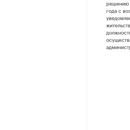
решению 
года с во
уведомле
жительств
должности
осуществ
администр