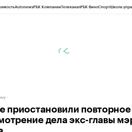
жимость
Autonews
РБК Компании
Телеканал
РБК Вино
Спорт
Школа упра
д
Стиль
Крипто
РБК Бизнес-среда
Дискуссионный клуб
Исследования
К
рагентов
Политика
Экономика
Бизнес
Технологии и медиа
Финансы
Рын
ону
де приостановили повторное
мотрение дела экс-главы мэ
а