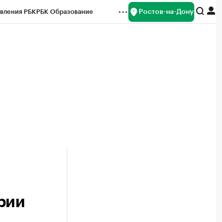
Ростов-на-Дону
вления РБК
РБК Образование
редитные рейтинги
Франшизы
Газета
ок наличной валюты
рии