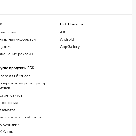
К
РБК Новости
компании
iOS
нтактная информация
Android
дакция
AppGallery
змещение рекламы
угие продукты РБК
лако для бизнеса
рпоративный регистратор
менов
стинг сайтов
г.решения
акомства
йт знакомств podbor.ru
К Компании
К Курсы