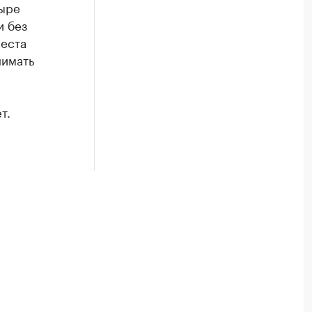
тыре
и без
места
нимать
т.