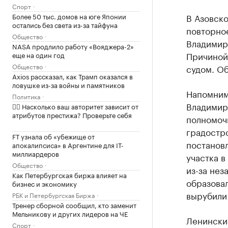
Спорт
Более 50 тыс. домов на юге Японии
В Азовск
остались без света из-за тайфуна
повторно
Общество
Владимир
NASA продлило работу «Вояджера-2»
Причиной
еще на один год
Общество
судом. О
Axios рассказал, как Трамп оказался в
ловушке из-за войны и памятников
Напомним,
Политика
Владимир
✍🏻 Насколько ваш авторитет зависит от
атрибутов престижа? Проверьте себя
полномочи
градостро
FT узнала об «убежище от
постановл
апокалипсиса» в Аргентине для IT-
миллиардеров
участка в
Общество
из-за нез
Как Петербургская биржа влияет на
образовал
бизнес и экономику
вырубили 
РБК и Петербургская Биржа
Тренер сборной сообщил, кто заменит
Мельникову и других лидеров на ЧЕ
Ленински
Спорт