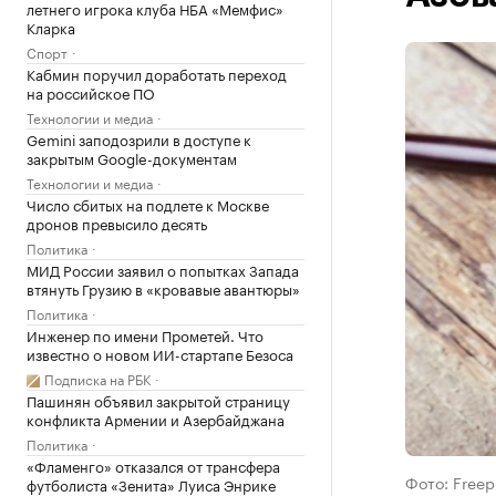
летнего игрока клуба НБА «Мемфис»
Кларка
Спорт
Кабмин поручил доработать переход
на российское ПО
Технологии и медиа
Gemini заподозрили в доступе к
закрытым Google-документам
Технологии и медиа
Число сбитых на подлете к Москве
дронов превысило десять
Политика
МИД России заявил о попытках Запада
втянуть Грузию в «кровавые авантюры»
Политика
Инженер по имени Прометей. Что
известно о новом ИИ-стартапе Безоса
Подписка на РБК
Пашинян объявил закрытой страницу
конфликта Армении и Азербайджана
Политика
«Фламенго» отказался от трансфера
Фото: Freep
футболиста «Зенита» Луиса Энрике