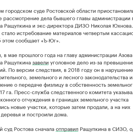
ом городском суде Ростовской области приостановил
е рассмотрение дела бывшего главы администрации 
а Ращупкина и экс-директора ДИЗО Николая Юхнова.
 стало истребование материалов четвертым кассаци
б этом сообщает «Ъ-Юг».
 в мае прошлого года на главу администрации Азова
а Ращупкина
завели
уголовное дело из-за превышени
й. По версии следствия, в 2018 году он в нарушение
ительного, земельного и лесного законодательства и
ение о передаче физлицу в собственность земельног
 17 га. Пресс-служба следственного комитета указыва
аконного отчуждения в границах земельного участка
ись новые участки, которые затем продали, а на них
деревья и построили дома.
й суд Ростова сначала
отправил
Ращупкина в СИЗО, о