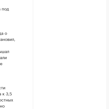
а под
да о
ановил,
вышал
али
ые
сти
 к 3,5
остных
сно