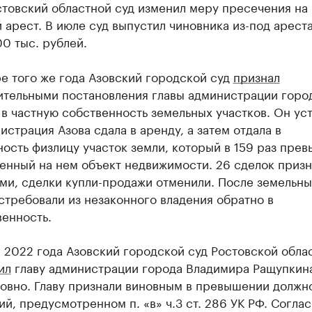
стовский областной суд изменил меру пресечения на
арест. В июле суд выпустил чиновника из-под арест
00 тыс. рублей.
е того же года Азовский городской суд
признал
ительными постановления главы администрации горо
в частную собственность земельных участков. Он уст
истрация Азова сдала в аренду, а затем отдала в
ость физлицу участок земли, который в 159 раз пре
енный на нем объект недвижимости. 26 сделок призн
ми, сделки купли-продажи отменили. После земельн
стребовали из незаконного владения обратно в
венность.
 2022 года Азовский городской суд Ростовской обла
ил
главу администрации города Владимира Ращупкина
ловно. Главу признали виновным в превышении должн
й, предусмотренном п. «в» ч.3 ст. 286 УК РФ. Согла