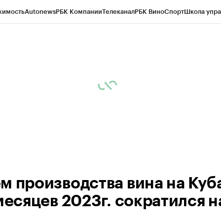
жимость
Autonews
РБК Компании
Телеканал
РБК Вино
Спорт
Школа упра
д
Стиль
Крипто
РБК Бизнес-среда
Дискуссионный клуб
Исследования
К
рагентов
Политика
Экономика
Бизнес
Технологии и медиа
Финансы
Рын
м производства вина на Куб
месяцев 2023г. сократился н