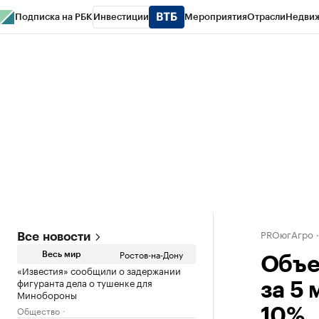
Подписка на РБК
Инвестиции
Мероприятия
Отрасли
Недви
РБК Курсы
РБК Life
Тренды
Визионеры
Национальные проекты
Горо
Спецпроекты СПб
Конференции СПб
Спецпроекты
Проверка конт
PROюгАгро
Все новости
Ростов-на-Дону
Весь мир
Объе
«Известия» сообщили о задержании
фигуранта дела о тушенке для
за 5 
Минобороны
Общество
10%