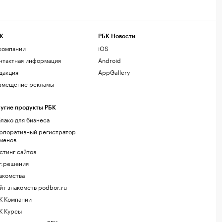
К
РБК Новости
компании
iOS
нтактная информация
Android
дакция
AppGallery
змещение рекламы
угие продукты РБК
лако для бизнеса
рпоративный регистратор
менов
стинг сайтов
г.решения
акомства
йт знакомств podbor.ru
К Компании
К Курсы