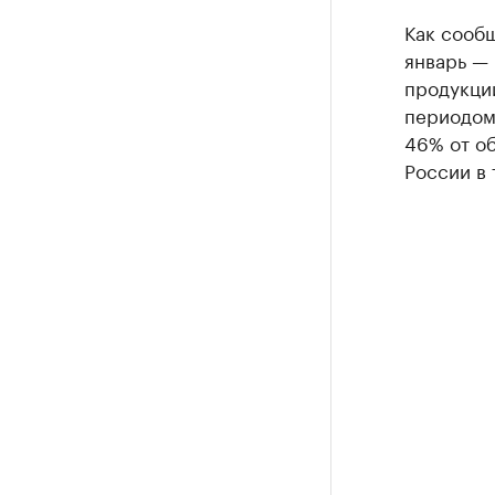
Как сообщ
январь —
продукции
периодом 
46% от о
России в 