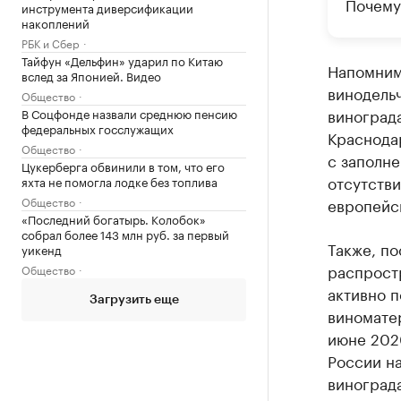
Почему
инструмента диверсификации
накоплений
РБК и Сбер
Тайфун «Дельфин» ударил по Китаю
Напомним
вслед за Японией. Видео
винодельч
Общество
виноград
В Соцфонде назвали среднюю пенсию
федеральных госслужащих
Краснода
Общество
с заполн
Цукерберга обвинили в том, что его
отсутств
яхта не помогла лодке без топлива
Общество
европейск
«Последний богатырь. Колобок»
собрал более 143 млн руб. за первый
Также, по
уикенд
распростр
Общество
активно 
Загрузить еще
виноматер
июне 2020
России н
виноград