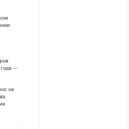
ком
ении
тров
 года —
рос на
ва
ма