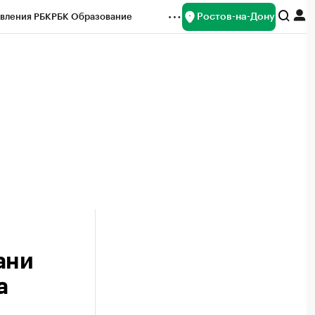
Ростов-на-Дону
вления РБК
РБК Образование
редитные рейтинги
Франшизы
Газета
ок наличной валюты
ани
а