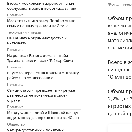
Второй московский аэропорт начал
Фото: Freep
обслуживать рейсы по согласованию
Политика
Объем пр
Маск заявил, что завод Terafab станет
крае за я
самым ценным зданием на Земле
аналогичн
Технологии и медиа
На Камчатке ограничат доступ к
материал
интернету
статисти
Политика
Из роликов Белого дома и штаба
Трампа удалили песни Тейлор Свифт
Всего в э
Политика
винодельч
Внуково перешел на прием и отправку
10 млн де
рейсов по согласованию
Политика
Самый старый президент в мире уже
Объем пр
два месяца не появлялся в своей
2,2%, до 
стране
игристых 
Политика
данной пр
Между Финляндией и Швецией начнут
ходить поезда впервые почти за 40 лет
Общество
Четыре доступных и понятных