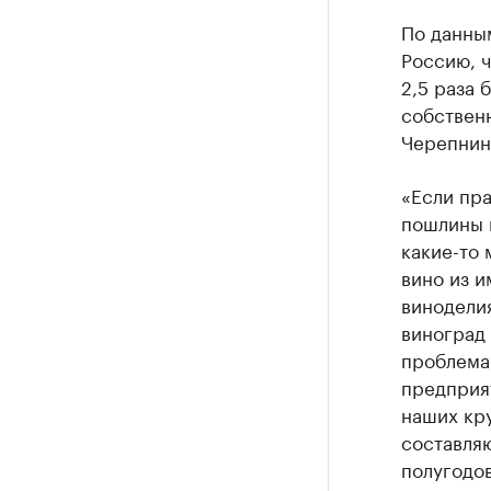
По данным
Россию, ч
2,5 раза 
собствен
Черепнин
«Если пр
пошлины 
какие-то 
вино из и
виноделия
виноград 
проблема 
предприя
наших кру
составляю
полугодов