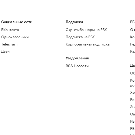
Социальные сети
Подписки
РБ
ВКонтакте
Скрыть баннеры на РБК
О 
Одноклассники
Подписка на РБК
Ко
Telegram
Корпоративная подписка
Ре
Дзен
Ра
Уведомления
RSS Новости
Др
Об
Ко
до
Хо
Ре
Зн
Са
РБ
РБ