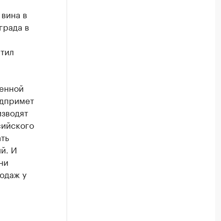
 вина в
града в
тил
женной
едпримет
изводят
сийского
ть
й. И
ни
одаж у