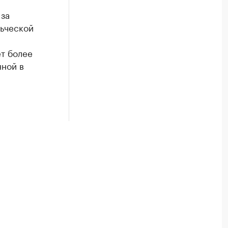
 за
льческой
т более
ной в