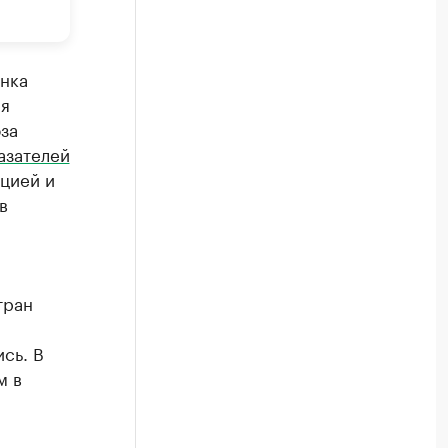
нка
ия
за
азателей
цией и
в
тран
сь. В
м в