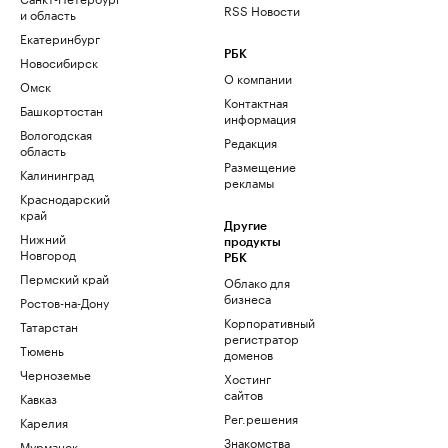
RSS Новости
и область
Екатеринбург
РБК
Новосибирск
О компании
Омск
Контактная
Башкортостан
информация
Вологодская
Редакция
область
Размещение
Калининград
рекламы
Краснодарский
край
Другие
Нижний
продукты
Новгород
РБК
Пермский край
Облако для
бизнеса
Ростов-на-Дону
Корпоративный
Татарстан
регистратор
Тюмень
доменов
Черноземье
Хостинг
сайтов
Кавказ
Рег.решения
Карелия
Знакомства
Мурманск