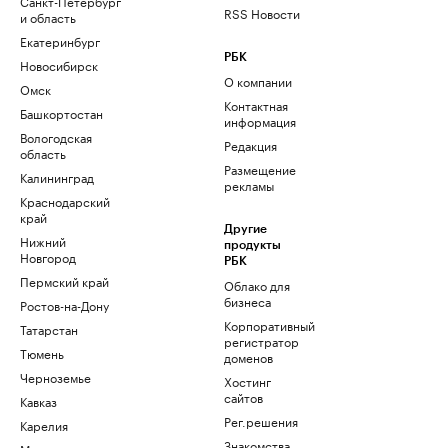
Санкт-Петербург
RSS Новости
и область
Екатеринбург
РБК
Новосибирск
О компании
Омск
Контактная
Башкортостан
информация
Вологодская
Редакция
область
Размещение
Калининград
рекламы
Краснодарский
край
Другие
Нижний
продукты
Новгород
РБК
Пермский край
Облако для
бизнеса
Ростов-на-Дону
Корпоративный
Татарстан
регистратор
Тюмень
доменов
Черноземье
Хостинг
сайтов
Кавказ
Рег.решения
Карелия
Знакомства