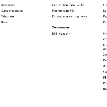
ВКонтакте
Скрыть баннеры на РБК
О 
Одноклассники
Подписка на РБК
Ко
Telegram
Корпоративная подписка
Ре
Дзен
Ра
Уведомления
RSS Новости
Др
Об
Ко
до
Хо
Ре
Зн
Са
РБ
РБ
Шк