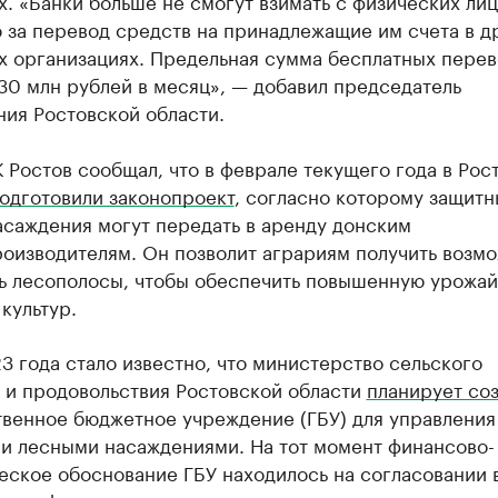
. «Банки больше не смогут взимать с физических лиц
 за перевод средств на принадлежащие им счета в д
х организациях. Предельная сумма бесплатных пере
30 млн рублей в месяц», — добавил председатель
ия Ростовской области.
 Ростов сообщал, что в феврале текущего года в Рос
одготовили законопроект
, согласно которому защит
асаждения могут передать в аренду донским
роизводителям. Он позволит аграриям получить возм
ь лесополосы, чтобы обеспечить повышенную урожай
культур.
3 года стало известно, что министерство сельского
 и продовольствия Ростовской области
планирует соз
твенное бюджетное учреждение (ГБУ) для управления
и лесными насаждениями. На тот момент финансово-
еское обоснование ГБУ находилось на согласовании 