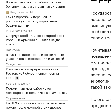
В каких регионах ослабили меры по
бензину. Карта и актуальная ситуация
Подписка на РБК
Государс
Как Газпромбанк перешел на
лесополос
российскую систему управления
выдвинул
базами данных
сообщил 
РБК и Postgres Pro
Оверчук сообщил, что товарооборот
своем тел
России и Армении снизился на две
трети
«Учитыва
Политика
В вузы по квоте прошли почти 42 тыс
повышени
участников спецоперации и их детей
мы предл
Общество
проведени
Количество киберпреступлений в
Ростовской области снизилось на
лесополос
треть
экологии
Ростов-на-Дону
такой зак
Почему наш мозг саботирует
долгосрочные цели и что с этим делать
Образование
По его сл
На НПЗ в Ярославской области возник
предложе
пожар после крупной атаки дронов