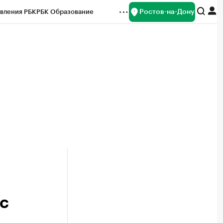
Ростов-на-Дону
вления РБК
РБК Образование
редитные рейтинги
Франшизы
Газета
ок наличной валюты
с