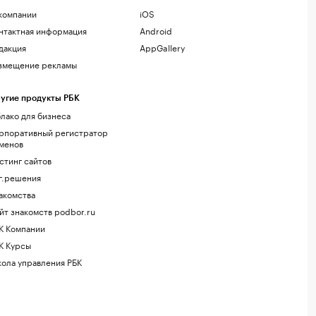
компании
iOS
нтактная информация
Android
дакция
AppGallery
змещение рекламы
угие продукты РБК
лако для бизнеса
рпоративный регистратор
менов
стинг сайтов
г.решения
акомства
йт знакомств podbor.ru
К Компании
К Курсы
ола управления РБК