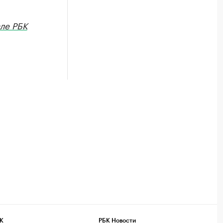
але РБК
К
РБК Новости