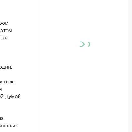
ором
 этом
о в
одий,
ать за
я
ой Думой
из
ковских