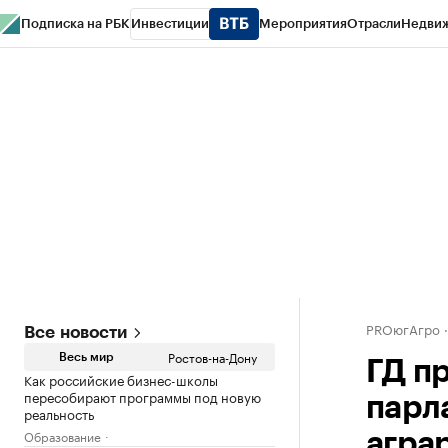
Подписка на РБК
Инвестиции
Мероприятия
Отрасли
Недви
РБК Курсы
РБК Life
Тренды
Визионеры
Национальные проекты
Горо
Спецпроекты СПб
Конференции СПб
Спецпроекты
Проверка конт
PROюгАгро
Все новости
Ростов-на-Дону
Весь мир
ГД п
Как российские бизнес-школы
пересобирают программы под новую
парл
реальность
Образование
агра