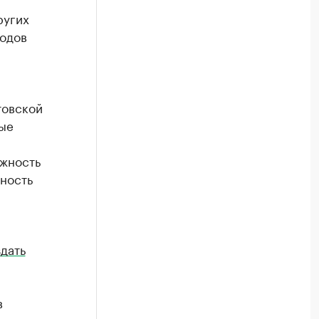
ругих
водов
товской
ные
ожность
ность
дать
в