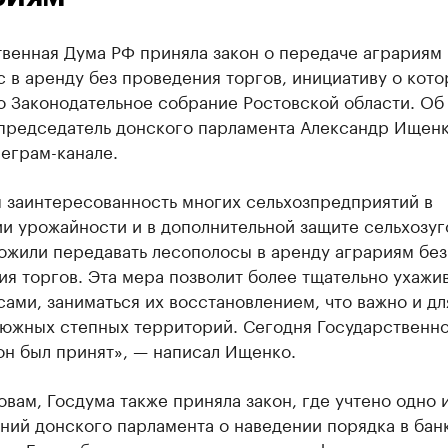
твенная Дума РФ приняла закон о передаче аграриям
 в аренду без проведения торгов, инициативу о кот
о Законодательное собрание Ростовской области. Об
председатель донского парламента Александр Ищенк
еграм-канале.
я заинтересованность многих сельхозпредприятий в
и урожайности и в дополнительной защите сельхозуг
ожили передавать лесополосы в аренду аграриям без
я торгов. Эта мера позволит более тщательно ухажив
ами, заниматься их восстановлением, что важно и дл
 южных степных территорий. Сегодня Государственн
он был принят», — написал Ищенко.
овам, Госдума также приняла закон, где учтено одно 
ний донского парламента о наведении порядка в бан