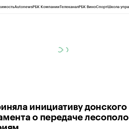
жимость
Autonews
РБК Компании
Телеканал
РБК Вино
Спорт
Школа упра
д
Стиль
Крипто
РБК Бизнес-среда
Дискуссионный клуб
Исследования
К
рагентов
Политика
Экономика
Бизнес
Технологии и медиа
Финансы
Рын
риняла инициативу донского
амента о передаче лесополо
риям