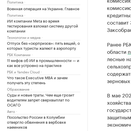
комиссиях
Политика
комиссию
Военная операция на Украине. Главное
кредитны
Политика
ИИ компании Meta во время
составит 
тестирования взломал систему другой
Заксобран
компании
Технологии и медиа
Отпуск без «сюрпризов»: пять вещей, о
Ранее РБК
которых туристы жалеют в аэропорту
области
п
РБК Компании
лесные н
11 мифов об ИИ в промышленности — и
как все устроено на практике
сельхозп
РБК и Yandex Cloud
содержат
Что такое Executive MBA и зачем
зерновых 
получать эту степень
Образование
В мае 202
Суды и новые траты. Чем еще грозит
водителям запрет сверхвыплат по
хозяйства
ОСАГО
государс
Авто
защитным
Посольство России в Колумбии
отвергло обвинения в вербовке
экономич
наемников