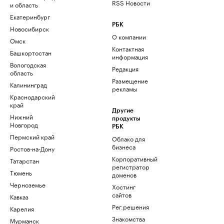
RSS Новости
и область
Екатеринбург
РБК
Новосибирск
О компании
Омск
Контактная
Башкортостан
информация
Вологодская
Редакция
область
Размещение
Калининград
рекламы
Краснодарский
край
Другие
Нижний
продукты
Новгород
РБК
Пермский край
Облако для
бизнеса
Ростов-на-Дону
Корпоративный
Татарстан
регистратор
Тюмень
доменов
Черноземье
Хостинг
сайтов
Кавказ
Рег.решения
Карелия
Знакомства
Мурманск