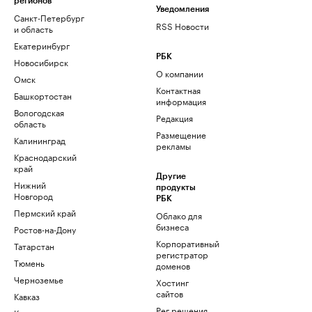
регионов
Уведомления
Санкт-Петербург
RSS Новости
и область
Екатеринбург
РБК
Новосибирск
О компании
Омск
Контактная
Башкортостан
информация
Вологодская
Редакция
область
Размещение
Калининград
рекламы
Краснодарский
край
Другие
Нижний
продукты
Новгород
РБК
Пермский край
Облако для
бизнеса
Ростов-на-Дону
Корпоративный
Татарстан
регистратор
Тюмень
доменов
Черноземье
Хостинг
сайтов
Кавказ
Рег.решения