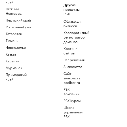
край
Другие
Нижний
продукты
Новгород
РБК
Пермский край
Облако для
бизнеса
Ростов-на-Дону
Корпоративный
Татарстан
регистратор
Тюмень
доменов
Черноземье
Хостинг
сайтов
Кавказ
Рег.решения
Карелия
Знакомства
Мурманск
Сайт
Приморский
знакомств
край
podbor.ru
РБК
Компании
РБК Курсы
Школа
управления
РБК