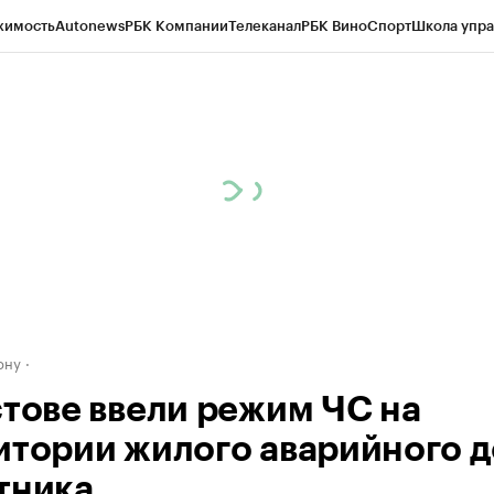
жимость
Autonews
РБК Компании
Телеканал
РБК Вино
Спорт
Школа упра
д
Стиль
Крипто
РБК Бизнес-среда
Дискуссионный клуб
Исследования
К
рагентов
Политика
Экономика
Бизнес
Технологии и медиа
Финансы
Рын
ону
стове ввели режим ЧС на
итории жилого аварийного д
тника