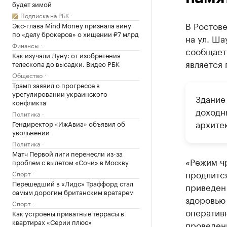
будет зимой
Подписка на РБК
В Ростов
Экс-глава Mind Money признала вину
по «делу брокеров» о хищении ₽7 млрд
на ул. Ша
Финансы
сообщает
Как изучали Луну: от изобретения
является 
телескопа до высадки. Видео РБК
Общество
Трамп заявил о прогрессе в
урегулировании украинского
Здание
конфликта
доходн
Политика
архите
Гендиректор «ИжАвиа» объявил об
увольнении
Политика
Матч Первой лиги перенесли из-за
«Режим чр
проблем с вылетом «Сочи» в Москву
продлится
Спорт
Перешедший в «Лидс» Траффорд стал
приведен 
самым дорогим британским вратарем
здоровью
Спорт
оператив
Как устроены приватные террасы в
квартирах «Серии плюс»
проведен