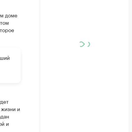
ом доме
этом
оторое
вший
удет
 жизни и
здан
ой и