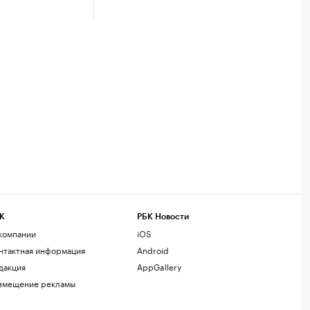
К
РБК Новости
компании
iOS
нтактная информация
Android
дакция
AppGallery
змещение рекламы