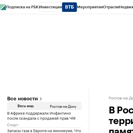
Подписка на РБК
Инвестиции
Мероприятия
Отрасли
Недви
РБК Курсы
РБК Life
Тренды
Визионеры
Национальные проекты
Горо
Спецпроекты СПб
Конференции СПб
Спецпроекты
Проверка конт
Ростов-на-Д
Все новости
Ростов-на-Дону
Весь мир
В Ро
В Африке поддержали Инфантино
после скандала с продажей прав ЧМ
терр
Спорт
Запасы газа в Европе на минимуме. Что
памя