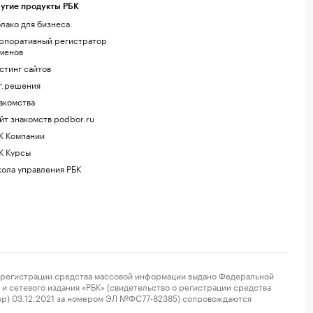
угие продукты РБК
лако для бизнеса
рпоративный регистратор
менов
стинг сайтов
г.решения
акомства
йт знакомств podbor.ru
К Компании
К Курсы
ола управления РБК
регистрации средства массовой информации выдано Федеральной
и сетевого издания «РБК» (свидетельство о регистрации средства
ор) 03.12.2021 за номером ЭЛ №ФС77-82385) сопровождаются