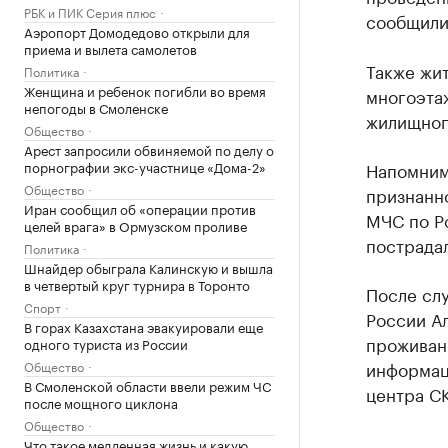
РБК и ПИК Серия плюс
сообщили
Аэропорт Домодедово открыли для
приема и вылета самолетов
Также жи
Политика
Женщина и ребенок погибли во время
многоэта
непогоды в Смоленске
жилищног
Общество
Арест запросили обвиняемой по делу о
порнографии экс-участнице «Дома-2»
Напомним,
Общество
признанно
Иран сообщил об «операции против
МЧС по Ро
целей врага» в Ормузском проливе
пострадал
Политика
Шнайдер обыграла Калинскую и вышла
в четвертый круг турнира в Торонто
После сл
Спорт
России А
В горах Казахстана эвакуировали еще
проживани
одного туриста из России
информац
Общество
В Смоленской области ввели режим ЧС
центра СК
после мощного циклона
Общество
Что такое медленная жизнь и какую