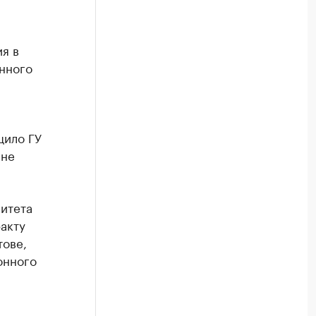
я в
нного
щило ГУ
 не
итета
акту
тове,
онного