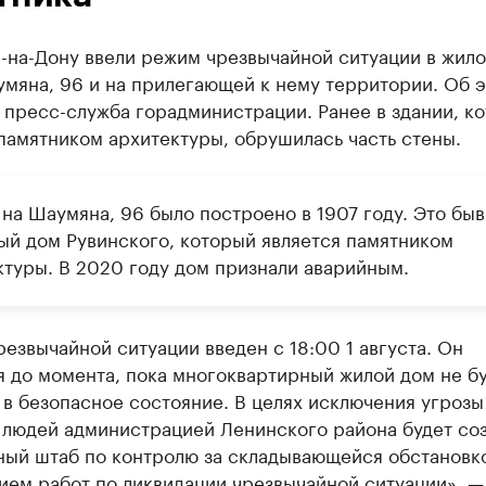
е-на-Дону ввели режим чрезвычайной ситуации в жил
умяна, 96 и на прилегающей к нему территории. Об 
 пресс-служба горадминистрации. Ранее в здании, к
памятником архитектуры, обрушилась часть стены.
 на Шаумяна, 96 было построено в 1907 году. Это бы
ый дом Рувинского, который является памятником
ктуры. В 2020 году дом признали аварийным.
езвычайной ситуации введен с 18:00 1 августа. Он
 до момента, пока многоквартирный жилой дом не б
в безопасное состояние. В целях исключения угрозы
 людей администрацией Ленинского района будет со
ный штаб по контролю за складывающейся обстановк
ием работ по ликвидации чрезвычайной ситуации», —