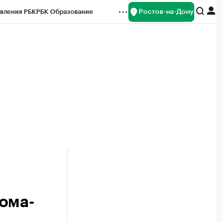
Ростов-на-Дону
вления РБК
РБК Образование
редитные рейтинги
Франшизы
Газета
ок наличной валюты
ома-