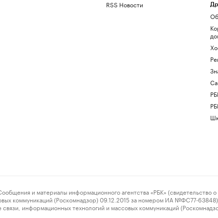
RSS Новости
Др
Об
Ко
до
Хо
Ре
Зн
Са
РБ
РБ
Шк
ения и материалы информационного агентства «РБК» (свидетельство о 
овых коммуникаций (Роскомнадзор) 09.12.2015 за номером ИА №ФС77-63848) 
 связи, информационных технологий и массовых коммуникаций (Роскомнадз