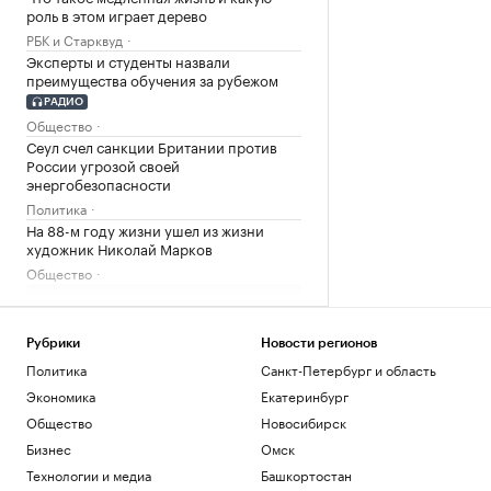
роль в этом играет дерево
РБК и Старквуд
Эксперты и студенты назвали
преимущества обучения за рубежом
РАДИО
Общество
Сеул счел санкции Британии против
России угрозой своей
энергобезопасности
Политика
На 88-м году жизни ушел из жизни
художник Николай Марков
Общество
Загрузить еще
Рубрики
Новости регионов
Политика
Санкт-Петербург и область
Экономика
Екатеринбург
Общество
Новосибирск
Бизнес
Омск
Технологии и медиа
Башкортостан