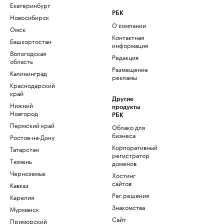
Екатеринбург
РБК
Новосибирск
О компании
Омск
Контактная
Башкортостан
информация
Вологодская
Редакция
область
Размещение
Калининград
рекламы
Краснодарский
край
Другие
Нижний
продукты
Новгород
РБК
Пермский край
Облако для
бизнеса
Ростов-на-Дону
Корпоративный
Татарстан
регистратор
Тюмень
доменов
Черноземье
Хостинг
сайтов
Кавказ
Рег.решения
Карелия
Знакомства
Мурманск
Сайт
Приморский