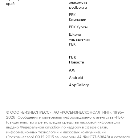
знакомств
край
podbor.ru
РБК
Компании
РБК Курсы
Школа
управления
РБК
РБК
Новости
iOS
Android
AppGallery
© ООО «БИЗНЕСПРЕСС», АО «РОСБИЗНЕСКОНСАЛТИНГ», 1995–
2026. Сообщения и материалы информационного агентства «РБК»
(свидетельство о регистрации средства массовой информации
выдано Федеральной службой по надзору в сфере связи,
информационных технологий и массовых коммуникаций
(Роскомнадзор) 09.12.2015 за номером ИА №ФС77-63848) и сетевого