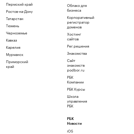
Пермский край
Облако для
бизнеса
Ростов-на-Дону
Корпоративный
Татарстан
регистратор
Тюмень
доменов
Черноземье
Хостинг
сайтов
Кавказ
Рег.решения
Карелия
Знакомства
Мурманск
Сайт
Приморский
знакомств
край
podbor.ru
РБК
Компании
РБК Курсы
Школа
управления
РБК
РБК
Новости
iOS