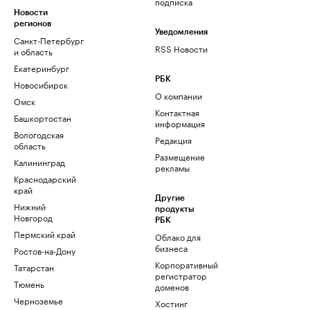
подписка
Новости
регионов
Уведомления
Санкт-Петербург
RSS Новости
и область
Екатеринбург
РБК
Новосибирск
О компании
Омск
Контактная
Башкортостан
информация
Вологодская
Редакция
область
Размещение
Калининград
рекламы
Краснодарский
край
Другие
Нижний
продукты
Новгород
РБК
Пермский край
Облако для
бизнеса
Ростов-на-Дону
Корпоративный
Татарстан
регистратор
Тюмень
доменов
Черноземье
Хостинг