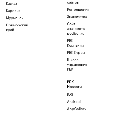
сайтов
Кавказ
Рег.решения
Карелия
Знакомства
Мурманск
Сайт
Приморский
знакомств
край
podbor.ru
РБК
Компании
РБК Курсы
Школа
управления
РБК
РБК
Новости
iOS
Android
AppGallery