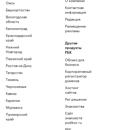
О компании
Омск
Контактная
Башкортостан
информация
Вологодская
Редакция
область
Размещение
Калининград
рекламы
Краснодарский
край
Другие
Нижний
продукты
Новгород
РБК
Пермский край
Облако для
бизнеса
Ростов-на-Дону
Корпоративный
Татарстан
регистратор
Тюмень
доменов
Черноземье
Хостинг
сайтов
Кавказ
Рег.решения
Карелия
Знакомства
Мурманск
Сайт
Приморский
знакомств
край
podbor.ru
РБК