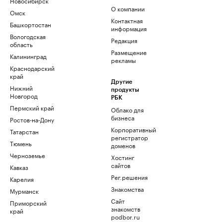
Новосибирск
О компании
Омск
Контактная
Башкортостан
информация
Вологодская
Редакция
область
Размещение
Калининград
рекламы
Краснодарский
край
Другие
Нижний
продукты
Новгород
РБК
Пермский край
Облако для
бизнеса
Ростов-на-Дону
Корпоративный
Татарстан
регистратор
Тюмень
доменов
Черноземье
Хостинг
сайтов
Кавказ
Рег.решения
Карелия
Знакомства
Мурманск
Сайт
Приморский
знакомств
край
podbor.ru