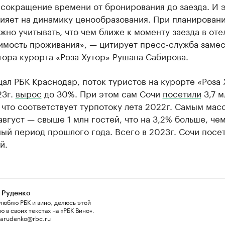
сокращение времени от бронирования до заезда. И 
лияет на динамику ценообразования. При планирован
жно учитывать, что чем ближе к моменту заезда в оте
имость проживания», — цитирует пресс-служба замес
ора курорта «Роза Хутор» Рушана Сабирова.
ал РБК Краснодар, поток туристов на курорте «Роза 
23г.
вырос
до 30%. При этом сам Сочи
посетили
3,7 м
 что соответствует турпотоку лета 2022г. Самым ма
август — свыше 1 млн гостей, что на 3,2% больше, чем
ый период прошлого года. Всего в 2023г. Сочи посет
й.
 Руденко
люблю РБК и вино, делюсь этой
 в своих текстах на «РБК Вино».
 arudenko@rbc.ru