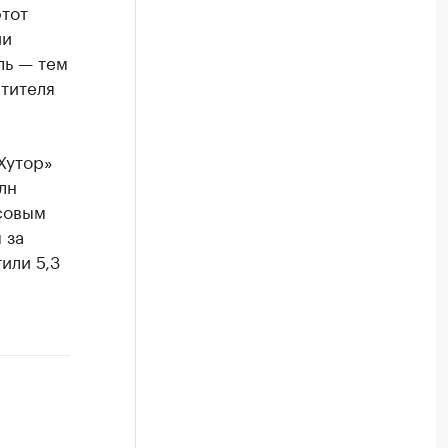
этот
ии
ль — тем
тителя
Хутор»
лн
ссовым
 за
или 5,3