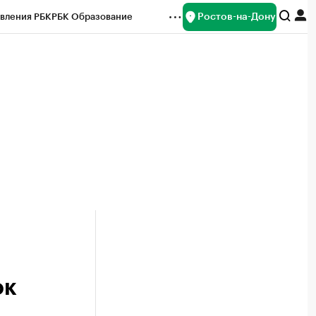
Ростов-на-Дону
вления РБК
РБК Образование
редитные рейтинги
Франшизы
Газета
ок наличной валюты
ок