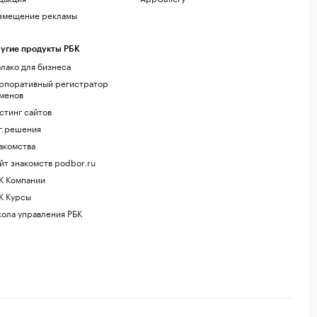
змещение рекламы
угие продукты РБК
лако для бизнеса
рпоративный регистратор
менов
стинг сайтов
г.решения
акомства
йт знакомств podbor.ru
К Компании
К Курсы
ола управления РБК