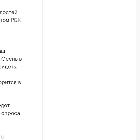
 гостей
этом РБК
аш
 Осень в
видеть.
орится в
удет
 спроса
го