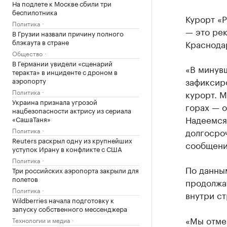
На подлете к Москве сбили три
беспилотника
Курорт «Р
Политика
— это ре
В Грузии назвали причину полного
блэкаута в стране
Краснодар
Общество
В Германии увидели «сценарий
«В минув
теракта» в инциденте с дроном в
зафиксиро
аэропорту
Политика
курорт. М
Украина признала угрозой
горах — о
нацбезопасности актрису из сериала
Надеемся 
«СашаТаня»
Политика
долгосро
Reuters раскрыл одну из крупнейших
сообщени
уступок Ирану в конфликте с США
Политика
По данным
Три российских аэропорта закрыли для
полетов
продолжа
Политика
внутри ст
Wildberries начала подготовку к
запуску собственного мессенджера
«Мы отме
Технологии и медиа