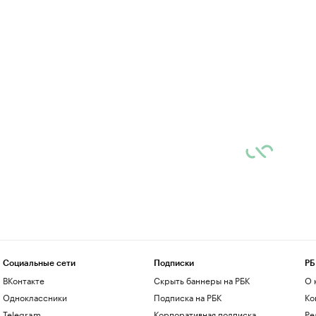
Социальные сети
Подписки
РБ
ВКонтакте
Скрыть баннеры на РБК
О 
Одноклассники
Подписка на РБК
Ко
Telegram
Корпоративная подписка
Ре