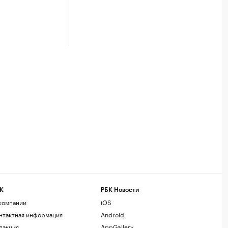
К
РБК Новости
компании
iOS
нтактная информация
Android
дакция
AppGallery