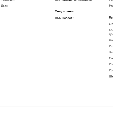
Дзен
Ра
Уведомления
RSS Новости
Др
Об
Ко
до
Хо
Ре
Зн
Са
РБ
РБ
Шк