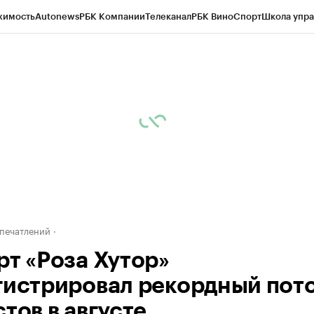
жимость
Autonews
РБК Компании
Телеканал
РБК Вино
Спорт
Школа упра
д
Стиль
Крипто
РБК Бизнес-среда
Дискуссионный клуб
Исследования
К
рагентов
Политика
Экономика
Бизнес
Технологии и медиа
Финансы
Рын
печатлений
рт «Роза Хутор»
гистрировал рекордный пот
тов в августе