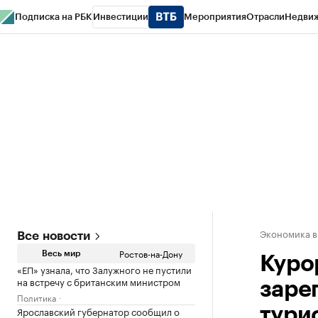
Подписка на РБК
Инвестиции
Мероприятия
Отрасли
Недви
РБК Курсы
РБК Life
Тренды
Визионеры
Национальные проекты
Горо
Спецпроекты СПб
Конференции СПб
Спецпроекты
Проверка конт
Экономика в
Все новости
Ростов-на-Дону
Весь мир
Куро
«ЕП» узнала, что Залужного не пустили
на встречу с британским министром
заре
Политика
Ярославский губернатор сообщил о
турис