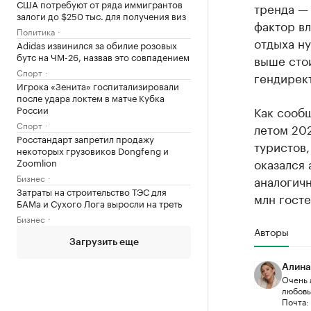
США потребуют от ряда иммигрантов
тренда — 
залоги до $250 тыс. для получения виз
фактор в
Политика
отдыха ну
Adidas извинился за обилие розовых
бутс на ЧМ-26, назвав это совпадением
выше сто
Спорт
гендирект
Игрока «Зенита» госпитализировали
после удара локтем в матче Кубка
России
Как сообщ
Спорт
летом 20
Росстандарт запретил продажу
туристов,
некоторых грузовиков Dongfeng и
оказался 
Zoomlion
Бизнес
аналогичн
Затраты на строительство ТЭС для
млн госте
БАМа и Сухого Лога выросли на треть
Бизнес
Авторы
Загрузить еще
Алина
Очень 
любовью
Почта: