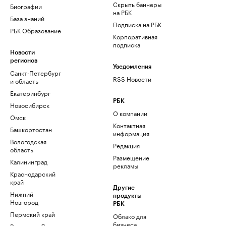
Скрыть баннеры
Биографии
на РБК
База знаний
Подписка на РБК
РБК Образование
Корпоративная
подписка
Новости
регионов
Уведомления
Санкт-Петербург
RSS Новости
и область
Екатеринбург
РБК
Новосибирск
О компании
Омск
Контактная
Башкортостан
информация
Вологодская
Редакция
область
Размещение
Калининград
рекламы
Краснодарский
край
Другие
Нижний
продукты
Новгород
РБК
Пермский край
Облако для
бизнеса
Ростов-на-Дону