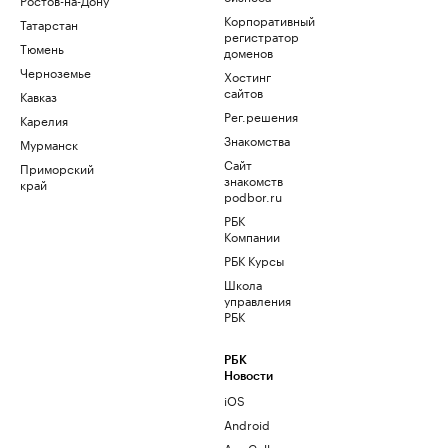
Корпоративный
Татарстан
регистратор
Тюмень
доменов
Черноземье
Хостинг
сайтов
Кавказ
Рег.решения
Карелия
Знакомства
Мурманск
Сайт
Приморский
знакомств
край
podbor.ru
РБК
Компании
РБК Курсы
Школа
управления
РБК
РБК
Новости
iOS
Android
AppGallery