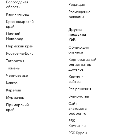
Вологодская
Редакция
область
Размещение
Калининград
рекламы
Краснодарский
край
Другие
Нижний
продукты
Новгород
РБК
Пермский край
Облако для
бизнеса
Ростов-на-Дону
Корпоративный
Татарстан
регистратор
Тюмень
доменов
Черноземье
Хостинг
сайтов
Кавказ
Рег.решения
Карелия
Знакомства
Мурманск
Сайт
Приморский
знакомств
край
podbor.ru
РБК
Компании
РБК Курсы