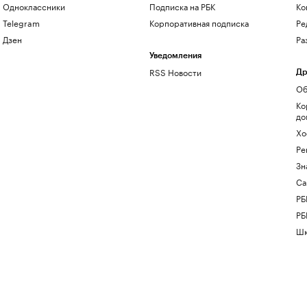
Одноклассники
Подписка на РБК
Ко
Telegram
Корпоративная подписка
Ре
Дзен
Ра
Уведомления
RSS Новости
Др
Об
Ко
до
Хо
Ре
Зн
Са
РБ
РБ
Шк