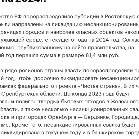
ьство РФ перераспределило субсидии в Ростовскую о
были направлены на ликвидацию несанкционированн
границах городов и наиболее опасных объектов нако
ужающей среде, с текущего года на 2024 год. Согла
ению, опубликованному на сайте правительства, на
 год перешла сумма в размере 81,4 млн руб.
 в ряде регионов страны власти перераспределили с
ий год, чтобы досрочно ликвидировать несанкционир
рамках федерального проекта «Чистая страна». В их 
 Оренбургская области. До конца 2023 года будут
ованы полигон твердых бытовых отходов в Железног
бласти, а также несколько несанкционированных сва
ске и пригородах Оренбурга — Бердянке, Городище
ме. Кроме того, несанкционированная свалка будет
 ликвидирована в текущем году и в башкирском горо