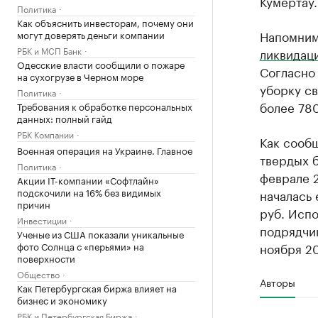
Кумертау.
Политика
Как объяснить инвесторам, почему они
Напомним,
могут доверять деньги компании
РБК и МСП Банк
ликвидац
Одесские власти сообщили о пожаре
Согласно
на сухогрузе в Черном море
уборку св
Политика
более 780
Требования к обработке персональных
данных: полный гайд
РБК Компании
Как сообщ
Военная операция на Украине. Главное
твердых 
Политика
феврале 2
Акции IT-компании «Софтлайн»
подскочили на 16% без видимых
началась 
причин
руб. Исп
Инвестиции
подрядчик
Ученые из США показали уникальные
фото Солнца с «перьями» на
ноября 20
поверхности
Общество
Авторы
Как Петербургская биржа влияет на
бизнес и экономику
РБК и Петербургская Биржа