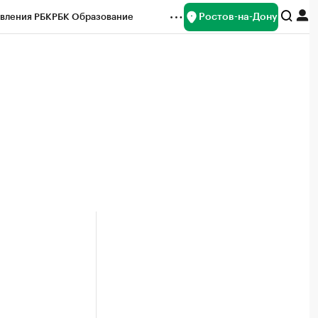
Ростов-на-Дону
вления РБК
РБК Образование
редитные рейтинги
Франшизы
Газета
ок наличной валюты