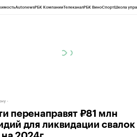
жимость
Autonews
РБК Компании
Телеканал
РБК Вино
Спорт
Школа упра
д
Стиль
Крипто
РБК Бизнес-среда
Дискуссионный клуб
Исследования
К
рагентов
Политика
Экономика
Бизнес
Технологии и медиа
Финансы
Рын
ону
ти перенаправят ₽81 млн
идий для ликвидации свалок
 на 2024г.