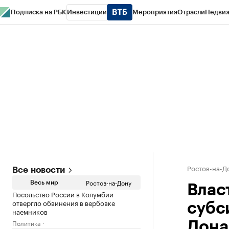
Подписка на РБК
Инвестиции
Мероприятия
Отрасли
Недви
РБК Курсы
РБК Life
Тренды
Визионеры
Национальные проекты
Горо
Спецпроекты СПб
Конференции СПб
Спецпроекты
Проверка конт
Ростов-на-Д
Все новости
Ростов-на-Дону
Весь мир
Влас
Посольство России в Колумбии
отвергло обвинения в вербовке
субс
наемников
Политика
Дона