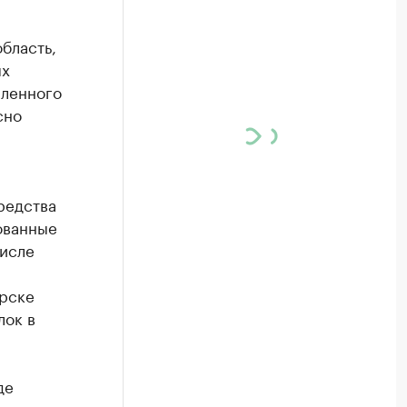
бласть,
ых
пленного
сно
редства
ованные
числе
орске
лок в
,
де