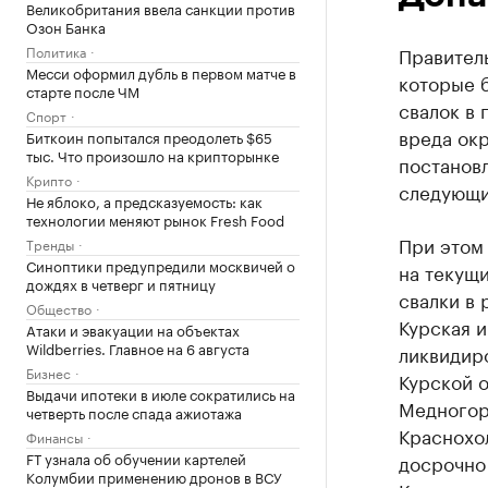
Великобритания ввела санкции против
Озон Банка
Политика
Правител
Месси оформил дубль в первом матче в
которые 
старте после ЧМ
свалок в 
Спорт
вреда окр
Биткоин попытался преодолеть $65
тыс. Что произошло на крипторынке
постановл
Крипто
следующий
Не яблоко, а предсказуемость: как
технологии меняют рынок Fresh Food
При этом
Тренды
Синоптики предупредили москвичей о
на текущ
дождях в четверг и пятницу
свалки в 
Общество
Курская и
Атаки и эвакуации на объектах
Wildberries. Главное на 6 августа
ликвидир
Бизнес
Курской о
Выдачи ипотеки в июле сократились на
Медногор
четверть после спада ажиотажа
Краснохол
Финансы
FT узнала об обучении картелей
досрочно
Колумбии применению дронов в ВСУ