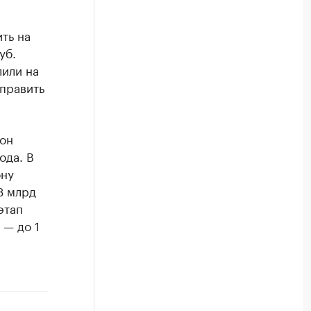
ть на
уб.
или на
аправить
он
ода. В
ону
3 млрд
этап
 — до 1