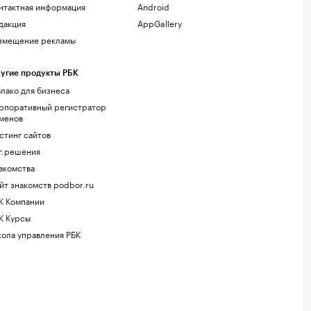
нтактная информация
Android
дакция
AppGallery
змещение рекламы
угие продукты РБК
лако для бизнеса
рпоративный регистратор
менов
стинг сайтов
г.решения
акомства
йт знакомств podbor.ru
К Компании
К Курсы
ола управления РБК