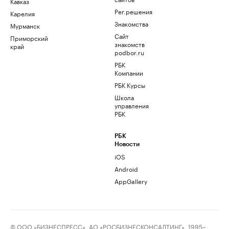
Кавказ
Рег.решения
Карелия
Знакомства
Мурманск
Сайт
Приморский
знакомств
край
podbor.ru
РБК
Компании
РБК Курсы
Школа
управления
РБК
РБК
Новости
iOS
Android
AppGallery
© ООО «БИЗНЕСПРЕСС», АО «РОСБИЗНЕСКОНСАЛТИНГ», 1995–