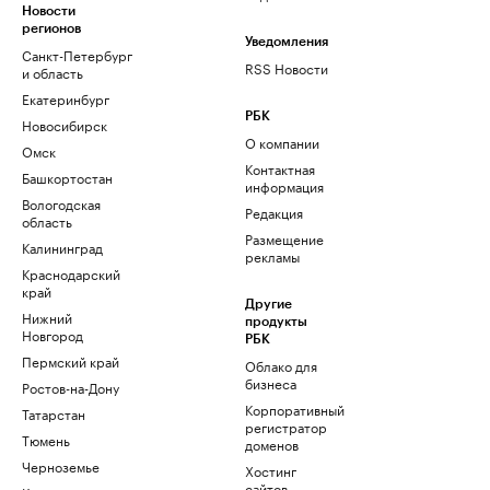
Новости
регионов
Уведомления
Санкт-Петербург
RSS Новости
и область
Екатеринбург
РБК
Новосибирск
О компании
Омск
Контактная
Башкортостан
информация
Вологодская
Редакция
область
Размещение
Калининград
рекламы
Краснодарский
край
Другие
Нижний
продукты
Новгород
РБК
Пермский край
Облако для
бизнеса
Ростов-на-Дону
Корпоративный
Татарстан
регистратор
Тюмень
доменов
Черноземье
Хостинг
сайтов