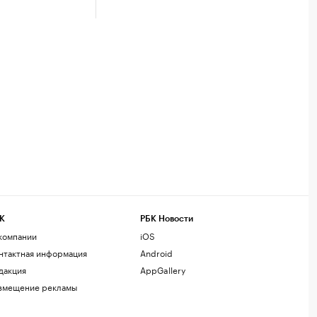
К
РБК Новости
компании
iOS
нтактная информация
Android
дакция
AppGallery
змещение рекламы