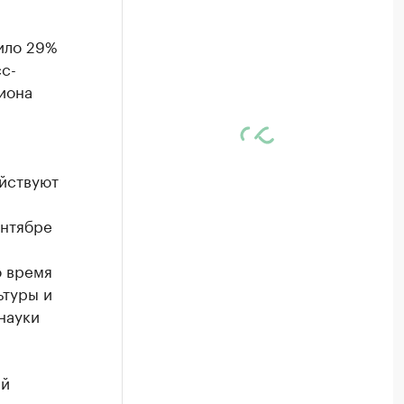
ило 29%
с-
иона
йствуют
ентябре
о время
ьтуры и
науки
ей