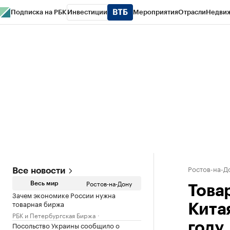
Подписка на РБК
Инвестиции
Мероприятия
Отрасли
Недви
РБК Курсы
РБК Life
Тренды
Визионеры
Национальные проекты
Горо
Спецпроекты СПб
Конференции СПб
Спецпроекты
Проверка конт
Ростов-на-Д
Все новости
Ростов-на-Дону
Весь мир
Това
Зачем экономике России нужна
товарная биржа
Китая
РБК и Петербургская Биржа
Посольство Украины сообщило о
году