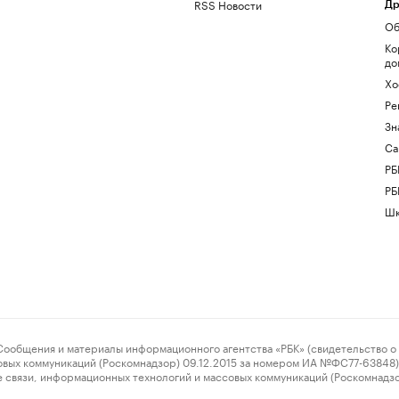
RSS Новости
Др
Об
Ко
до
Хо
Ре
Зн
Са
РБ
РБ
Шк
ения и материалы информационного агентства «РБК» (свидетельство о 
овых коммуникаций (Роскомнадзор) 09.12.2015 за номером ИА №ФС77-63848) 
 связи, информационных технологий и массовых коммуникаций (Роскомнадз