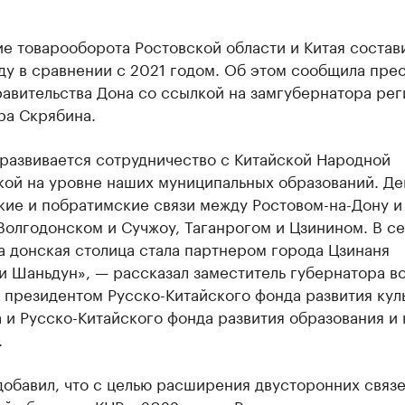
е товарооборота Ростовской области и Китая состав
ду в сравнении с 2021 годом. Об этом сообщила прес
авительства Дона со ссылкой на замгубернатора рег
ра Скрябина.
 развивается сотрудничество с Китайской Народной
кой на уровне наших муниципальных образований. Де
кие и побратимские связи между Ростовом-на-Дону и
Волгодонском и Сучжоу, Таганрогом и Цзинином. В с
а донская столица стала партнером города Цзинаня
и Шаньдун», — рассказал заместитель губернатора в
 президентом Русско-Китайского фонда развития кул
 и Русско-Китайского фонда развития образования и 
.
добавил, что с целью расширения двусторонних связ