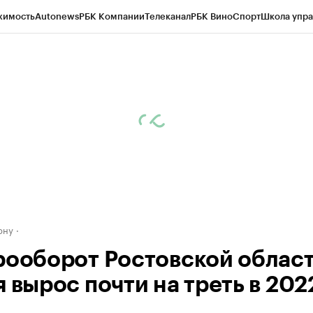
жимость
Autonews
РБК Компании
Телеканал
РБК Вино
Спорт
Школа упра
д
Стиль
Крипто
РБК Бизнес-среда
Дискуссионный клуб
Исследования
К
рагентов
Политика
Экономика
Бизнес
Технологии и медиа
Финансы
Рын
ону
рооборот Ростовской област
 вырос почти на треть в 202