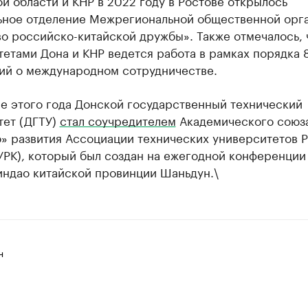
й области и КНР в 2022 году в Ростове открылось
ьное отделение Межрегиональной общественной орг
о российско-китайской дружбы». Также отмечалось, 
етами Дона и КНР ведется работа в рамках порядка 
ий о международном сотрудничестве.
ле этого года Донской государственный технический
тет (ДГТУ)
стал соучредителем
Академического союз
» развития Ассоциации технических университетов 
УРК), который был создан на ежегодной конференции
индао китайской провинции Шаньдун.\
н