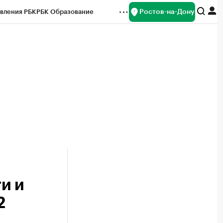
Ростов-на-Дону
вления РБК
РБК Образование
редитные рейтинги
Франшизы
Газета
ок наличной валюты
и и
2