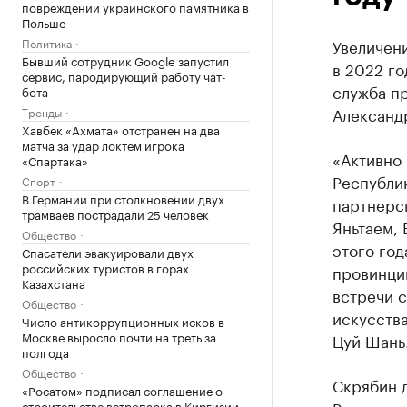
повреждении украинского памятника в
Польше
Политика
Увеличени
Бывший сотрудник Google запустил
в 2022 го
сервис, пародирующий работу чат-
служба пр
бота
Александ
Тренды
Хавбек «Ахмата» отстранен на два
матча за удар локтем игрока
«Активно
«Спартака»
Республи
Спорт
В Германии при столкновении двух
партнерс
трамваев пострадали 25 человек
Яньтаем, 
Общество
этого год
Спасатели эвакуировали двух
российских туристов в горах
провинци
Казахстана
встречи с
Общество
искусства
Число антикоррупционных исков в
Москве выросло почти на треть за
Цуй Шань
полгода
Общество
Скрябин 
«Росатом» подписал соглашение о
строительстве ветропарка в Киргизии