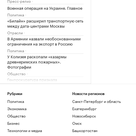
Пресс-релиз
Военная операция на Украине. Главное
Политика
«Билайн» расширил транспортную сеть
между дата-центрами Москвы
Отрасли
В Армении назвали необоснованными
ограничения на экспорт в Россию
Политика
У Колизея раскопали «казармы
древнеримских пожарных».
Фотографии
Общество
Генпрокуратура признала
нежелательным фонд Human Rights
Foundation
Рубрики
Новости регионов
Политика
Политика
Санкт-Петербург и область
Загрузить еще
Экономика
Екатеринбург
Общество
Новосибирск
Бизнес
Омск
Технологии и медиа
Башкортостан