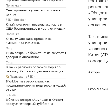
Ростовско
Политика
регионал
Семь признаков успешного бизнес-
«Обществ
центра
университ
РБК и Upside
соглашен
Китай ужесточил правила экспорта в
США беспилотников и комплектующих
Политика
Так, в ию
Клюшку Овечкина продали на
универси
аукционе за ₽940 тыс.
«зеленого
Спорт
УЕФА сохранил бойкот ЧМ из-за утраты
Китая (АТ
доверия к Инфантино
городе Ц
Спорт
В каких регионах ослабили меры по
бензину. Карта и актуальная ситуация
Авторы
Подписка на РБК
В Wildberries рассказали, как
предпринимателям подтвердить ущерб
Егор Марки
от атак
Бизнес
В бизнес-центре «Адмирал» в Южном
порту залит первый куб бетона