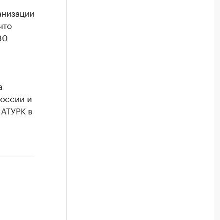
анизации
что
80
а
России и
 АТУРК в