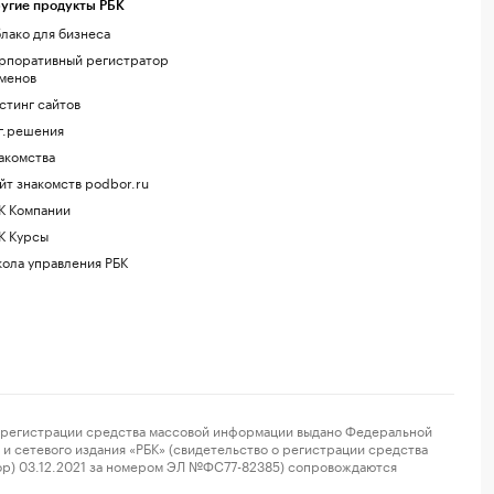
угие продукты РБК
лако для бизнеса
рпоративный регистратор
менов
стинг сайтов
г.решения
акомства
йт знакомств podbor.ru
К Компании
К Курсы
ола управления РБК
регистрации средства массовой информации выдано Федеральной
и сетевого издания «РБК» (свидетельство о регистрации средства
ор) 03.12.2021 за номером ЭЛ №ФС77-82385) сопровождаются