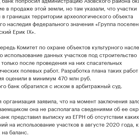
 банк попросил администрацию Азовского района ок
е в продаже этой земли, но там указали, что участки
 в границах территории археологического объекта
го наследия федерального значения «Группа поселе
кий Ерик IХ».
ередь Комитет по охране объектов культурного насл
то использование данных участков под строительство
только после проведения на них спасательных
ческих полевых работ. Разработка плана таких работ
ия оценили в минимум 470 млн руб.
го банк обратился с иском в арбитражный суд.
 организация заявила, что на момент заключения зал
 заемщиком она не располагала сведениями об ее ох
Банк представил выписку из ЕГРН об отсутствии каки
ий на использование участков в августе 2020 года, к
 на баланс.