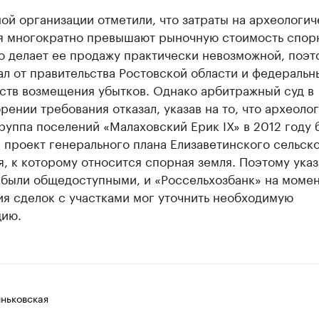
ой организации отметили, что затраты на археологи
я многократно превышают рыночную стоимость спор
о делает ее продажу практически невозможной, поэт
л от правительства Ростовской области и федеральн
ств возмещения убытков. Однако арбитражный суд в
рении требования отказал, указав на то, что археоло
руппа поселений «Малаховский Ерик IX» в 2012 году 
 проект генерального плана Елизаветинского сельск
, к которому относится спорная земля. Поэтому ука
 были общедоступными, и «Россельхозбанк» на моме
я сделок с участками мог уточнить необходимую
ию.
ньковская