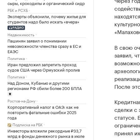
Через год
сыры, крокодилы и органический сидр
содействи
РБК и РСХБ
находятся
Эксперты объяснили, почему жилье для
студентов надо было искать «вчера»
культурно
РАДИО
«Малаховс
Недвижимость
Пашинян заявил о понимании
невозможности членства сразу в ЕС и
В свою оч
ЕАЭС
заявил, ч
Политика
возможно 
Иран предложил запретить проход
судов США через Ормузский пролив
археологи
Политика
реализац
Над Доном, Кубанью и другими
После это
регионами РФ сбили более 200 БПЛА
Кредитная
Ростов-на-Дону
Корпоративный налог в ОАЭ: как не
сделки с
повторить фатальные ошибки 2025
статусе. 
года
ограничен
Подписка на РБК
Инвесторы вложили рекордные ₽33,7
принял их
млрд в фонды денежного рынка в июле