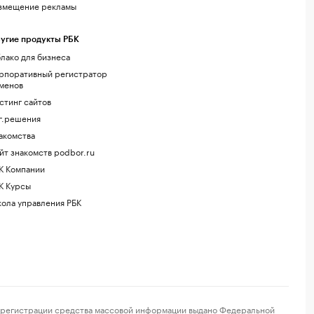
змещение рекламы
угие продукты РБК
лако для бизнеса
рпоративный регистратор
менов
стинг сайтов
г.решения
акомства
йт знакомств podbor.ru
К Компании
К Курсы
ола управления РБК
регистрации средства массовой информации выдано Федеральной