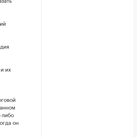
азать
ний
едия
 и их
оговой
ранном
х-либо
огда он