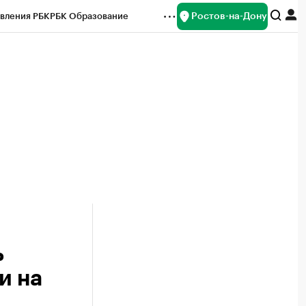
Ростов-на-Дону
вления РБК
РБК Образование
редитные рейтинги
Франшизы
Газета
ок наличной валюты
ь
и на