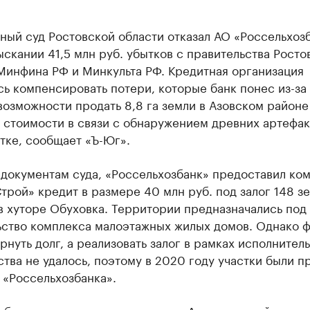
ый суд Ростовской области отказал АО «Россельхозб
ыскании 41,5 млн руб. убытков с правительства Росто
Минфина РФ и Минкульта РФ. Кредитная организация
ь компенсировать потери, которые банк понес из-за
озможности продать 8,8 га земли в Азовском районе
 стоимости в связи с обнаружением древних артефак
тке, сообщает «Ъ-Юг».
 документам суда, «Россельхозбанк» предоставил ко
трой» кредит в размере 40 млн руб. под залог 148 з
в хуторе Обуховка. Территории предназначались под
ьство комплекса малоэтажных жилых домов. Однако 
рнуть долг, а реализовать залог в рамках исполнител
тва не удалось, поэтому в 2020 году участки были п
 «Россельхозбанка».