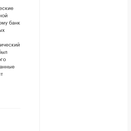
ческие
ной
ому банк
ых
гический
был
ого
занные
нт