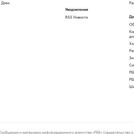
Дзен
Ра
Уведомления
RSS Новости
Др
Об
Ко
до
Хо
Ре
Зн
Са
РБ
РБ
Шк
ения и материалы информационного агентства «РБК» (свидетельство о 