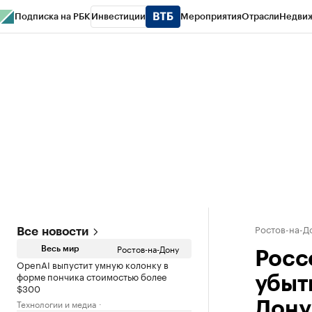
Подписка на РБК
Инвестиции
Мероприятия
Отрасли
Недви
РБК Курсы
РБК Life
Тренды
Визионеры
Национальные проекты
Горо
Спецпроекты СПб
Конференции СПб
Спецпроекты
Проверка конт
Ростов-на-Д
Все новости
Ростов-на-Дону
Весь мир
Росс
OpenAI выпустит умную колонку в
форме пончика стоимостью более
убыт
$300
Технологии и медиа
Дону