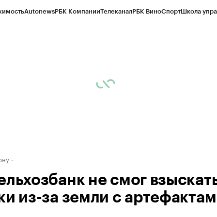
жимость
Autonews
РБК Компании
Телеканал
РБК Вино
Спорт
Школа упра
д
Стиль
Крипто
РБК Бизнес-среда
Дискуссионный клуб
Исследования
К
рагентов
Политика
Экономика
Бизнес
Технологии и медиа
Финансы
Рын
ону
ельхозбанк не смог взыскат
ки из-за земли с артефактам