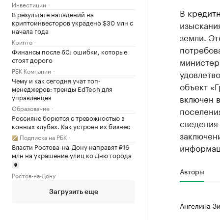
Инвестиции
В кредитн
В результате нападений на
криптоинвесторов украдено $30 млн с
изыскани
начала года
земли. Эт
Крипто
потребова
Финансы после 60: ошибки, которые
стоят дорого
министер
РБК Компании
удовлетво
Чему и как сегодня учат топ-
объект «Г
менеджеров: тренды EdTech для
включен в
управленцев
Образование
поселения
Россияне борются с тревожностью в
сведения
конных клубах. Как устроен их бизнес
заключени
Подписка на РБК
информац
Власти Ростова-на-Дону направят ₽16
млн на украшение улиц ко Дню города
Авторы
Ростов-на-Дону
Загрузить еще
Ангелина Зи