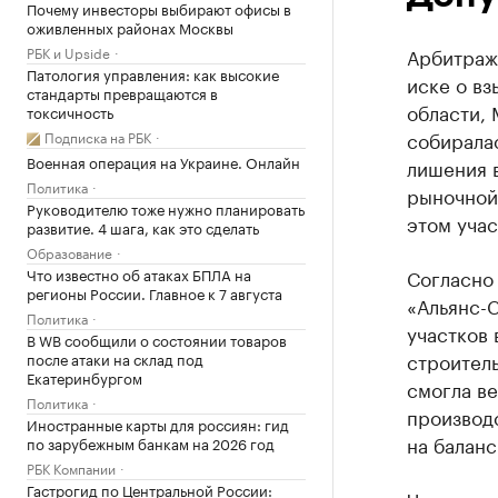
Почему инвесторы выбирают офисы в
оживленных районах Москвы
РБК и Upside
Арбитражн
Патология управления: как высокие
иске о вз
стандарты превращаются в
области, 
токсичность
собиралас
Подписка на РБК
Военная операция на Украине. Онлайн
лишения в
Политика
рыночной
Руководителю тоже нужно планировать
этом учас
развитие. 4 шага, как это сделать
Образование
Что известно об атаках БПЛА на
Согласно
регионы России. Главное к 7 августа
«Альянс-С
Политика
участков 
В WB сообщили о состоянии товаров
строител
после атаки на склад под
Екатеринбургом
смогла ве
Политика
производс
Иностранные карты для россиян: гид
на баланс
по зарубежным банкам на 2026 год
РБК Компании
Гастрогид по Центральной России: