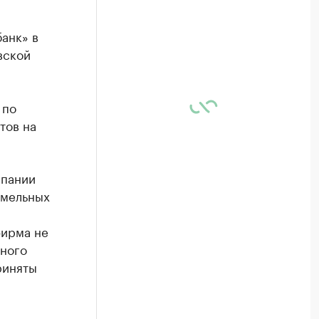
анк» в
вской
 по
тов на
мпании
емельных
фирма не
ьного
риняты