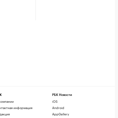
К
РБК Новости
компании
iOS
нтактная информация
Android
дакция
AppGallery