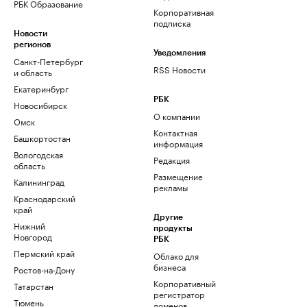
РБК Образование
Корпоративная
подписка
Новости
регионов
Уведомления
Санкт-Петербург
RSS Новости
и область
Екатеринбург
РБК
Новосибирск
О компании
Омск
Контактная
Башкортостан
информация
Вологодская
Редакция
область
Размещение
Калининград
рекламы
Краснодарский
край
Другие
Нижний
продукты
Новгород
РБК
Пермский край
Облако для
бизнеса
Ростов-на-Дону
Корпоративный
Татарстан
регистратор
Тюмень
доменов