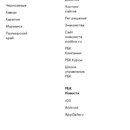
Черноземье
Хостинг
сайтов
Кавказ
Рег.решения
Карелия
Знакомства
Мурманск
Сайт
Приморский
знакомств
край
podbor.ru
РБК
Компании
РБК Курсы
Школа
управления
РБК
РБК
Новости
iOS
Android
AppGallery