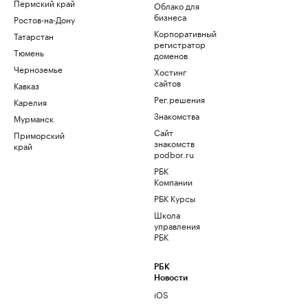
Пермский край
Облако для
бизнеса
Ростов-на-Дону
Корпоративный
Татарстан
регистратор
Тюмень
доменов
Черноземье
Хостинг
сайтов
Кавказ
Рег.решения
Карелия
Знакомства
Мурманск
Сайт
Приморский
знакомств
край
podbor.ru
РБК
Компании
РБК Курсы
Школа
управления
РБК
РБК
Новости
iOS