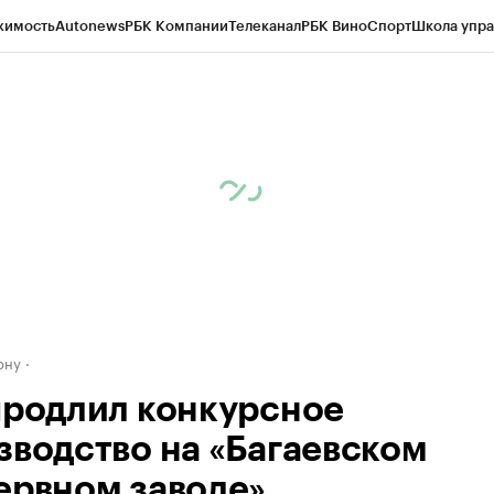
жимость
Autonews
РБК Компании
Телеканал
РБК Вино
Спорт
Школа упра
д
Стиль
Крипто
РБК Бизнес-среда
Дискуссионный клуб
Исследования
К
рагентов
Политика
Экономика
Бизнес
Технологии и медиа
Финансы
Рын
ону
продлил конкурсное
зводство на «Багаевском
ервном заводе»