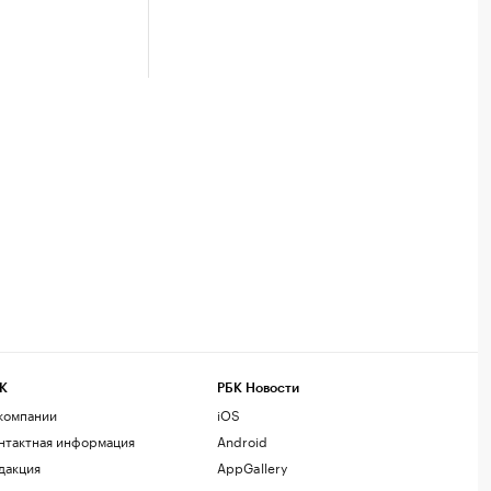
К
РБК Новости
компании
iOS
нтактная информация
Android
дакция
AppGallery