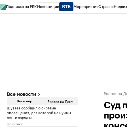
Подписка на РБК
Инвестиции
Мероприятия
Отрасли
Недви
РБК Курсы
РБК Life
Тренды
Визионеры
Национальные проекты
Горо
Спецпроекты СПб
Конференции СПб
Спецпроекты
Проверка конт
Ростов-на-Д
Все новости
Ростов-на-Дону
Весь мир
Суд 
Шуваев сообщил о системе
оповещения, для которой не нужны
прои
сеть и зарядка
Политика
конс