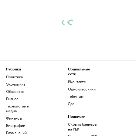
Рубрики
Социальные
сети
Политика
ВКонтакте
Экономика
Одноклассники
Общество
Telegram
Бизнес
Дзен
Технологии и
медиа
Финансы
Подписки
Скрыть баннеры
Биографии
на РБК
База знаний
Подписка на РБК