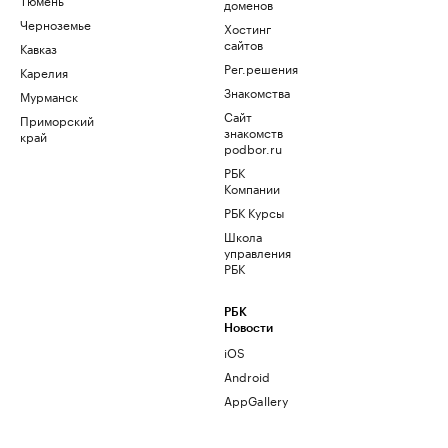
доменов
Черноземье
Хостинг
сайтов
Кавказ
Рег.решения
Карелия
Знакомства
Мурманск
Сайт
Приморский
знакомств
край
podbor.ru
РБК
Компании
РБК Курсы
Школа
управления
РБК
РБК
Новости
iOS
Android
AppGallery