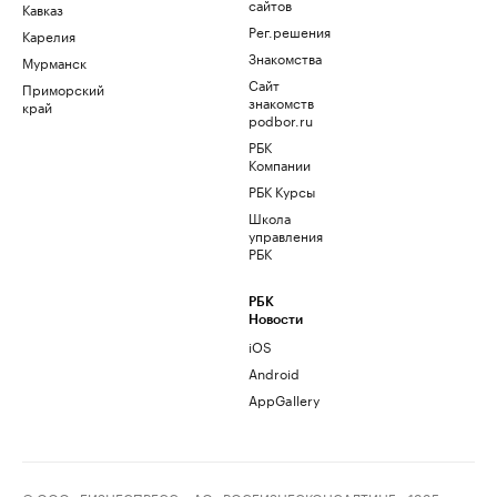
сайтов
Кавказ
Рег.решения
Карелия
Знакомства
Мурманск
Сайт
Приморский
знакомств
край
podbor.ru
РБК
Компании
РБК Курсы
Школа
управления
РБК
РБК
Новости
iOS
Android
AppGallery