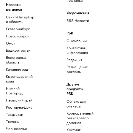
Новости
регионов
Уведомления
Санкт-Петербург
RSS Новости
и область
Екатеринбург
РБК
Новосибирск
О компании
Омск
Контактная
Башкортостан
информация
Вологодская
Редакция
область
Размещение
Калининград
рекламы
Краснодарский
край
Другие
Нижний
продукты
Новгород
РБК
Пермский край
Облако для
бизнеса
Ростов-на-Дону
Корпоративный
Татарстан
регистратор
Тюмень
доменов
Черноземье
Хостинг