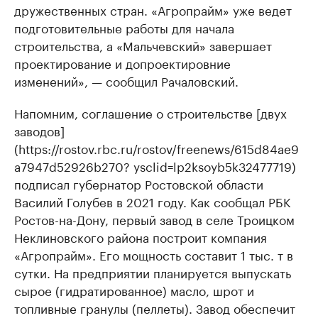
дружественных стран. «Агропрайм» уже ведет
подготовительные работы для начала
строительства, а «Мальчевский» завершает
проектирование и допроектировние
изменений», — сообщил Рачаловский.
Напомним, соглашение о строительстве [двух
заводов]
(https://rostov.rbc.ru/rostov/freenews/615d84ae9
a7947d52926b270? ysclid=lp2ksoyb5k32477719)
подписал губернатор Ростовской области
Василий Голубев в 2021 году. Как сообщал РБК
Ростов-на-Дону, первый завод в селе Троицком
Неклиновского района построит компания
«Агропрайм». Его мощность составит 1 тыс. т в
сутки. На предприятии планируется выпускать
сырое (гидратированное) масло, шрот и
топливные гранулы (пеллеты). Завод обеспечит