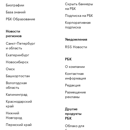
Скрыть баннеры
Биографии
на РБК
База знаний
Подписка на РБК
РБК Образование
Корпоративная
подписка
Новости
регионов
Уведомления
Санкт-Петербург
RSS Новости
и область
Екатеринбург
РБК
Новосибирск
О компании
Омск
Контактная
Башкортостан
информация
Вологодская
Редакция
область
Размещение
Калининград
рекламы
Краснодарский
край
Другие
Нижний
продукты
Новгород
РБК
Пермский край
Облако для
бизнеса