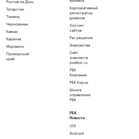
Ростов-на-Дону
Корпоративный
Татарстан
регистратор
Тюмень
доменов
Черноземье
Хостинг
сайтов
Кавказ
Рег.решения
Карелия
Знакомства
Мурманск
Сайт
Приморский
знакомств
край
podbor.ru
РБК
Компании
РБК Курсы
Школа
управления
РБК
РБК
Новости
iOS
Android