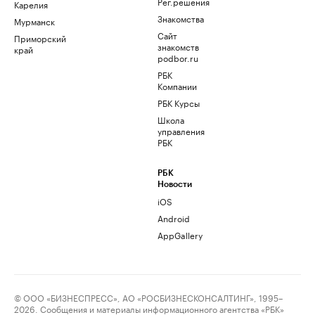
Рег.решения
Карелия
Знакомства
Мурманск
Сайт
Приморский
знакомств
край
podbor.ru
РБК
Компании
РБК Курсы
Школа
управления
РБК
РБК
Новости
iOS
Android
AppGallery
© ООО «БИЗНЕСПРЕСС», АО «РОСБИЗНЕСКОНСАЛТИНГ», 1995–
2026. Сообщения и материалы информационного агентства «РБК»