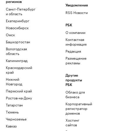
регионов
Уведомления
Санкт-Петербург
RSS Новости
и область
Екатеринбург
РБК
Новосибирск
О компании
Омск
Контактная
Башкортостан
информация
Вологодская
Редакция
область
Размещение
Калининград
рекламы
Краснодарский
край
Другие
Нижний
продукты
Новгород
РБК
Пермский край
Облако для
бизнеса
Ростов-на-Дону
Корпоративный
Татарстан
регистратор
Тюмень
доменов
Черноземье
Хостинг
сайтов
Кавказ