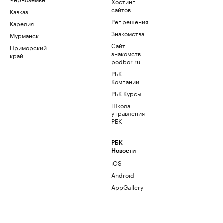
Хостинг
сайтов
Кавказ
Рег.решения
Карелия
Знакомства
Мурманск
Сайт
Приморский
знакомств
край
podbor.ru
РБК
Компании
РБК Курсы
Школа
управления
РБК
РБК
Новости
iOS
Android
AppGallery