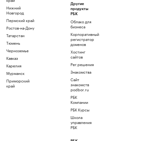
Другие
Нижний
продукты
Новгород
РБК
Пермский край
Облако для
бизнеса
Ростов-на-Дону
Корпоративный
Татарстан
регистратор
Тюмень
доменов
Черноземье
Хостинг
сайтов
Кавказ
Рег.решения
Карелия
Знакомства
Мурманск
Сайт
Приморский
знакомств
край
podbor.ru
РБК
Компании
РБК Курсы
Школа
управления
РБК