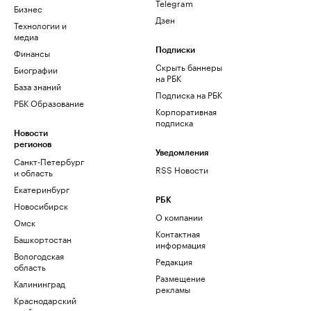
Telegram
Бизнес
Дзен
Технологии и
медиа
Финансы
Подписки
Скрыть баннеры
Биографии
на РБК
База знаний
Подписка на РБК
РБК Образование
Корпоративная
подписка
Новости
регионов
Уведомления
Санкт-Петербург
RSS Новости
и область
Екатеринбург
РБК
Новосибирск
О компании
Омск
Контактная
Башкортостан
информация
Вологодская
Редакция
область
Размещение
Калининград
рекламы
Краснодарский
край