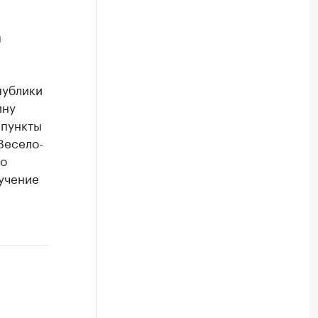
ы
публики
ину
 пункты
Весело-
то
лучение