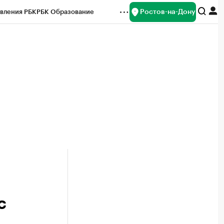
Ростов-на-Дону
вления РБК
РБК Образование
редитные рейтинги
Франшизы
Газета
ок наличной валюты
с