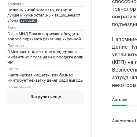
способнос
Компании
транспорт
Названы китайские авто, которые
лучше и хуже остальных защищены от
сократило
угона
РАДИО
подъездн
Авто
Глава МИД Польши призвал обсудить
Напомним
вопрос перехвата ракет над Украиной
Денис П
Политика
В Мексике и Аргентине поддержали
увеличит
Инфантино после идеи о продаже доли
(КПП) на 
ЧМ
Вознесенк
Спорт
«Тактическая нищета»: как бизнес
затруднял
имитирует нехватку денег ради выгоды
некоторых
Образование
Загрузить еще
Авторы
Анастасия 