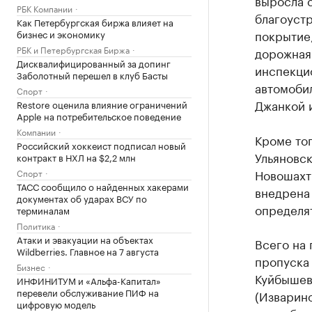
выросла с
РБК Компании
благоуст
Как Петербургская биржа влияет на
покрытие,
бизнес и экономику
РБК и Петербургская Биржа
дорожная 
Дисквалифицированный за допинг
инспекци
Заболотный перешел в клуб Басты
автомобил
Спорт
Джанкой и
Restore оценила влияние ограничений
Apple на потребительское поведение
Компании
Кроме тог
Российский хоккеист подписал новый
Ульяновск
контракт в НХЛ на $2,2 млн
Новошахти
Спорт
ТАСС сообщило о найденных хакерами
внедрена
документах об ударах ВСУ по
определят
терминалам
Политика
Атаки и эвакуации на объектах
Всего на 
Wildberries. Главное на 7 августа
пропуска 
Бизнес
Куйбышев
ИНФИНИТУМ и «Альфа-Капитал»
перевели обслуживание ПИФ на
(Изварино
цифровую модель