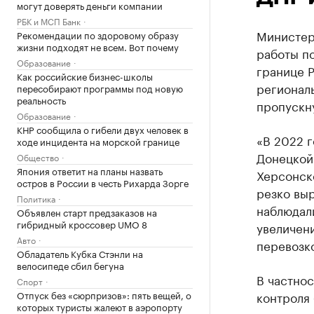
могут доверять деньги компании
РБК и МСП Банк
Министер
Рекомендации по здоровому образу
жизни подходят не всем. Вот почему
работы п
Образование
границе Р
Как российские бизнес-школы
региональ
пересобирают программы под новую
реальность
пропускн
Образование
КНР сообщила о гибели двух человек в
«В 2022 
ходе инцидента на морской границе
Донецкой
Общество
Япония ответит на планы назвать
Херсонск
остров в России в честь Рихарда Зорге
резко выр
Политика
наблюдал
Объявлен старт предзаказов на
гибридный кроссовер UMO 8
увеличен
Авто
перевозко
Обладатель Кубка Стэнли на
велосипеде сбил бегуна
В частнос
Спорт
Отпуск без «сюрпризов»: пять вещей, о
контроля 
которых туристы жалеют в аэропорту