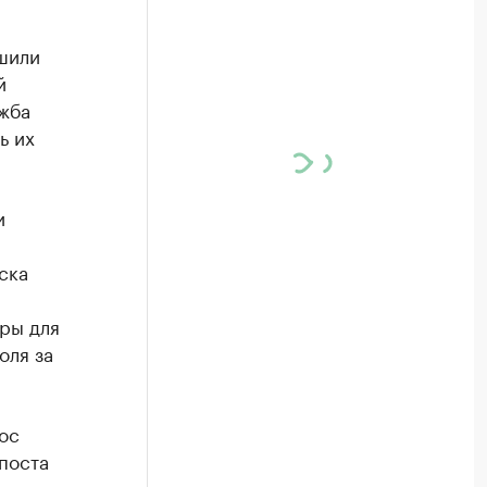
шили
й
ужба
ь их
и
ска
ры для
оля за
ос
поста