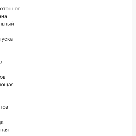
бетонное
ена
льный
пуска
о-
ов
яющая
тов
цк
кная