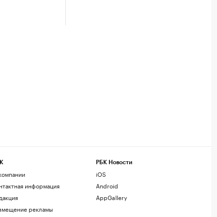
К
РБК Новости
компании
iOS
нтактная информация
Android
дакция
AppGallery
змещение рекламы