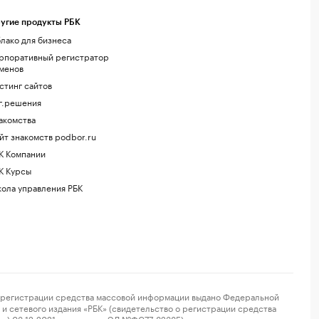
угие продукты РБК
лако для бизнеса
рпоративный регистратор
менов
стинг сайтов
г.решения
акомства
йт знакомств podbor.ru
К Компании
К Курсы
ола управления РБК
регистрации средства массовой информации выдано Федеральной
и сетевого издания «РБК» (свидетельство о регистрации средства
ор) 03.12.2021 за номером ЭЛ №ФС77-82385) сопровождаются