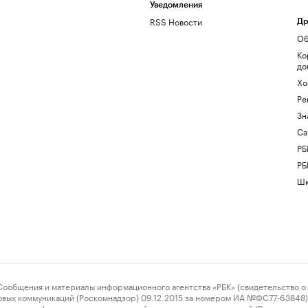
Уведомления
RSS Новости
Др
Об
Ко
до
Хо
Ре
Зн
Са
РБ
РБ
Шк
ения и материалы информационного агентства «РБК» (свидетельство о 
овых коммуникаций (Роскомнадзор) 09.12.2015 за номером ИА №ФС77-63848) 
 связи, информационных технологий и массовых коммуникаций (Роскомнадз