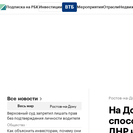
Подписка на РБК
Инвестиции
Мероприятия
Отрасли
Недви
РБК Курсы
РБК Life
Тренды
Визионеры
Национальные проекты
Горо
Спецпроекты СПб
Конференции СПб
Спецпроекты
Проверка конт
Ростов-на-Д
Все новости
Ростов-на-Дону
Весь мир
На Д
Верховный суд запретил лишать прав
без подтверждения личности водителя
спос
Общество
Как объяснить инвесторам, почему они
ДНР 