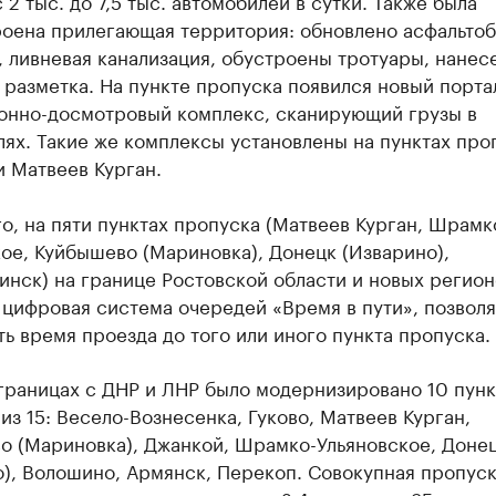
 2 тыс. до 7,5 тыс. автомобилей в сутки. Также была
роена прилегающая территория: обновлено асфальто
 ливневая канализация, обустроены тротуары, нанес
разметка. На пункте пропуска появился новый порта
онно-досмотровый комплекс, сканирующий грузы в
ях. Такие же комплексы установлены на пунктах про
 Матвеев Курган.
о, на пяти пунктах пропуска (Матвеев Курган, Шрамк
ое, Куйбышево (Мариновка), Донецк (Изварино),
нск) на границе Ростовской области и новых регион
 цифровая система очередей «Время в пути», позвол
ь время проезда до того или иного пункта пропуска.
границах с ДНР и ЛНР было модернизировано 10 пунк
из 15: Весело-Вознесенка, Гуково, Матвеев Курган,
о (Мариновка), Джанкой, Шрамко-Ульяновское, Доне
), Волошино, Армянск, Перекоп. Совокупная пропус