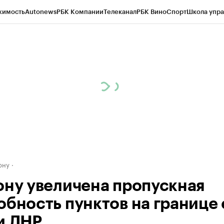
жимость
Autonews
РБК Компании
Телеканал
РБК Вино
Спорт
Школа упра
д
Стиль
Крипто
РБК Бизнес-среда
Дискуссионный клуб
Исследования
К
рагентов
Политика
Экономика
Бизнес
Технологии и медиа
Финансы
Рын
ону
ону увеличена пропускная
обность пунктов на границе 
и ЛНР