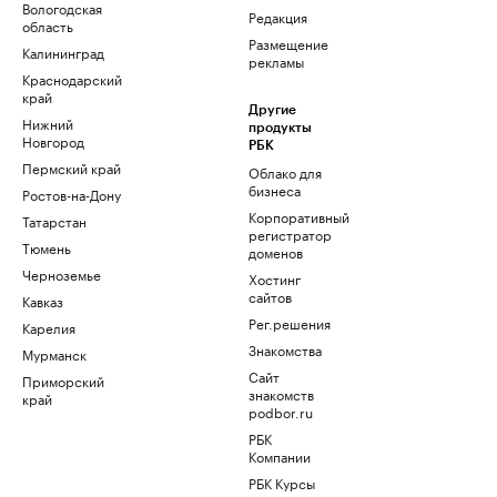
Вологодская
Редакция
область
Размещение
Калининград
рекламы
Краснодарский
край
Другие
Нижний
продукты
Новгород
РБК
Пермский край
Облако для
бизнеса
Ростов-на-Дону
Корпоративный
Татарстан
регистратор
Тюмень
доменов
Черноземье
Хостинг
сайтов
Кавказ
Рег.решения
Карелия
Знакомства
Мурманск
Сайт
Приморский
знакомств
край
podbor.ru
РБК
Компании
РБК Курсы