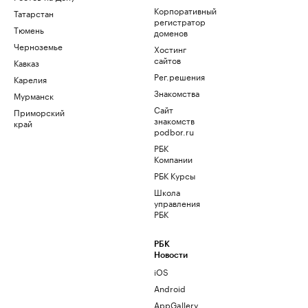
Корпоративный
Татарстан
регистратор
Тюмень
доменов
Черноземье
Хостинг
сайтов
Кавказ
Рег.решения
Карелия
Знакомства
Мурманск
Сайт
Приморский
знакомств
край
podbor.ru
РБК
Компании
РБК Курсы
Школа
управления
РБК
РБК
Новости
iOS
Android
AppGallery