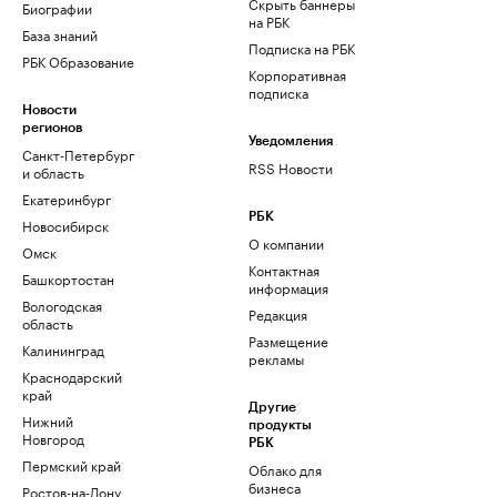
Скрыть баннеры
Биографии
на РБК
База знаний
Подписка на РБК
РБК Образование
Корпоративная
подписка
Новости
регионов
Уведомления
Санкт-Петербург
RSS Новости
и область
Екатеринбург
РБК
Новосибирск
О компании
Омск
Контактная
Башкортостан
информация
Вологодская
Редакция
область
Размещение
Калининград
рекламы
Краснодарский
край
Другие
Нижний
продукты
Новгород
РБК
Пермский край
Облако для
бизнеса
Ростов-на-Дону