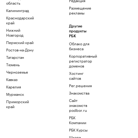
Редакция
область
Размещение
Калининград
рекламы
Краснодарский
край
Другие
Нижний
продукты
Новгород
РБК
Пермский край
Облако для
бизнеса
Ростов-на-Дону
Корпоративный
Татарстан
регистратор
Тюмень
доменов
Черноземье
Хостинг
сайтов
Кавказ
Рег.решения
Карелия
Знакомства
Мурманск
Сайт
Приморский
знакомств
край
podbor.ru
РБК
Компании
РБК Курсы
Школа