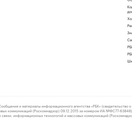
Ко
до
Хо
Ре
Зн
Са
РБ
РБ
Шк
ения и материалы информационного агентства «РБК» (свидетельство о 
овых коммуникаций (Роскомнадзор) 09.12.2015 за номером ИА №ФС77-63848) 
 связи, информационных технологий и массовых коммуникаций (Роскомнадз