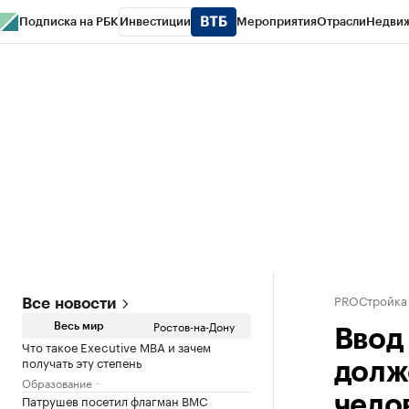
Подписка на РБК
Инвестиции
Мероприятия
Отрасли
Недви
РБК Курсы
РБК Life
Тренды
Визионеры
Национальные проекты
Горо
Спецпроекты СПб
Конференции СПб
Спецпроекты
Проверка конт
PROСтройка
Все новости
Ростов-на-Дону
Весь мир
Ввод
Что такое Executive MBA и зачем
получать эту степень
долже
Образование
Патрушев посетил флагман ВМС
чело