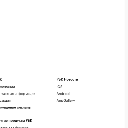
К
РБК Новости
компании
iOS
нтактная информация
Android
дакция
AppGallery
змещение рекламы
угие продукты РБК
лако для бизнеса