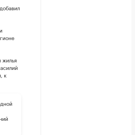
 добавил
и
егионе
м жилья
Василий
, к
одной
ний