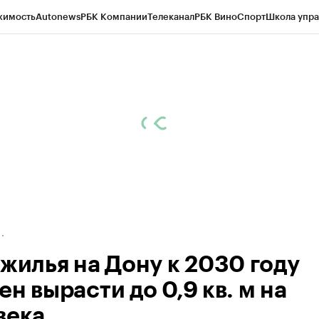
жимость
Autonews
РБК Компании
Телеканал
РБК Вино
Спорт
Школа упра
д
Стиль
Крипто
РБК Бизнес-среда
Дискуссионный клуб
Исследования
К
рагентов
Политика
Экономика
Бизнес
Технологии и медиа
Финансы
Рын
 жилья на Дону к 2030 году
н вырасти до 0,9 кв. м на
века