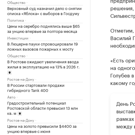
предприн
Общество
решения, 
Верховный суд назначил дело о снятии
списка «Яблока» с выборов в Госдуму
Сильвест
Политика
Цены на серебро поднялись выше $65
Отметим, 
за унцию впервые за полтора месяца
Василий 
Инвестиции
В Люцерне пауки спровоцировали 19
необходим
ложных вызовов пожарных к мосту
Общество
«Есть ори
В Ростове ожидают увеличения ввода
жилья в эксплуатацию на 13% в 2026 г.
на одного
Голубев в
Ростов-на-Дону
какому го
В России стартовали продажи
гибридного Tank 400
Авто
День Р
Градостроительный потенциал
Ростовской области превысил 13 млн
выстав
кв. м
рамках
Ростов-на-Дону
между 
Цены на золото превысили $4400 за
унцию впервые с июня