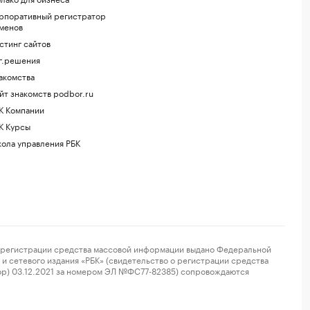
рпоративный регистратор
менов
стинг сайтов
г.решения
акомства
йт знакомств podbor.ru
К Компании
К Курсы
ола управления РБК
регистрации средства массовой информации выдано Федеральной
и сетевого издания «РБК» (свидетельство о регистрации средства
ор) 03.12.2021 за номером ЭЛ №ФС77-82385) сопровождаются