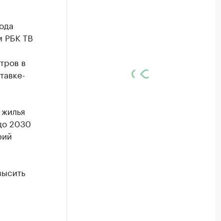
ода
м РБК ТВ
тров в
тавке-
 жилья
 до 2030
рий
высить