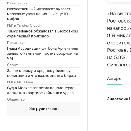
Инвестиции
Искусственный интеллект вызовет
«На выст
массовые увольнения — и еще 10
мифов
Ростовско
РБК и Yandex Cloud
началось
Тимур Иванов обжаловал в Верховном
9-й микро
суде первый приговор
строитель
Политика
Глава Ассоциации футбола Аргентины
Ростове. 
заявил о кампании против сборной на
на 5,8%.
ЧМ
Сильвест
Спорт
Зачем малому и среднему бизнесу
облигации и что важно знать о бирже
Авторы
РБК и МСП Банк
Суд в Москве запретил пенсионерке
держать в квартире каймана и удава
Анастасия 
Общество
Загрузить еще