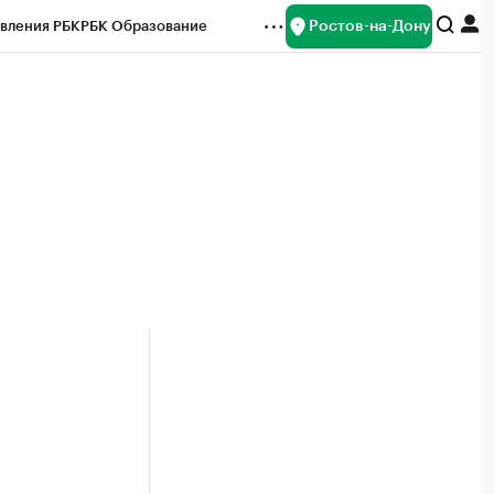
Ростов-на-Дону
вления РБК
РБК Образование
редитные рейтинги
Франшизы
Газета
ок наличной валюты