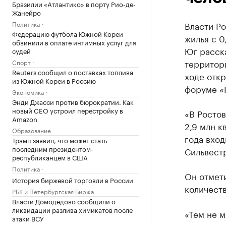
Бразилии «Атлантико» в порту Рио-де-
Жанейро
Политика
Власти Ро
Федерацию футбола Южной Кореи
жилья с 0
обвинили в оплате интимных услуг для
Юг расска
судей
территор
Спорт
Reuters сообщил о поставках топлива
ходе отк
из Южной Кореи в Россию
форуме «
Экономика
Энди Джасси против бюрократии. Как
новый CEO устроил перестройку в
«В Ростов
Amazon
2,9 млн к
Образование
года вход
Трамп заявил, что может стать
последним президентом-
Сильвест
республиканцем в США
Политика
Он отмети
История биржевой торговли в России
количест
РБК и Петербургская Биржа
Власти Домодедово сообщили о
ликвидации разлива химикатов после
«Тем не м
атаки ВСУ