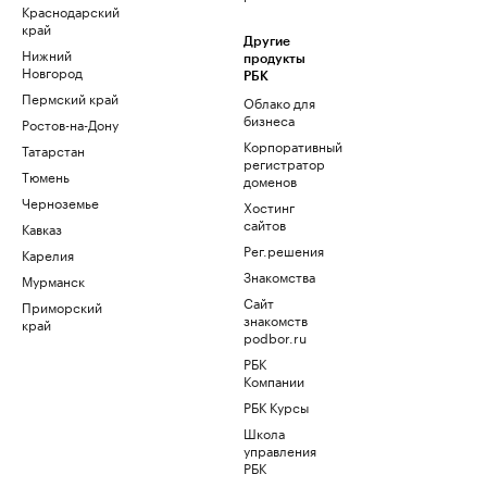
Краснодарский
край
Другие
Нижний
продукты
Новгород
РБК
Пермский край
Облако для
бизнеса
Ростов-на-Дону
Корпоративный
Татарстан
регистратор
Тюмень
доменов
Черноземье
Хостинг
сайтов
Кавказ
Рег.решения
Карелия
Знакомства
Мурманск
Сайт
Приморский
знакомств
край
podbor.ru
РБК
Компании
РБК Курсы
Школа
управления
РБК