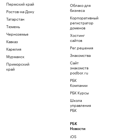
Пермский край
Облако для
бизнеса
Ростов-на-Дону
Корпоративный
Татарстан
регистратор
Тюмень
доменов
Черноземье
Хостинг
сайтов
Кавказ
Рег.решения
Карелия
Знакомства
Мурманск
Сайт
Приморский
знакомств
край
podbor.ru
РБК
Компании
РБК Курсы
Школа
управления
РБК
РБК
Новости
iOS