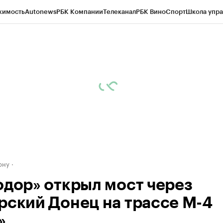
жимость
Autonews
РБК Компании
Телеканал
РБК Вино
Спорт
Школа упра
д
Стиль
Крипто
РБК Бизнес-среда
Дискуссионный клуб
Исследования
К
рагентов
Политика
Экономика
Бизнес
Технологии и медиа
Финансы
Рын
ону
одор» открыл мост через
рский Донец на трассе М-4
»