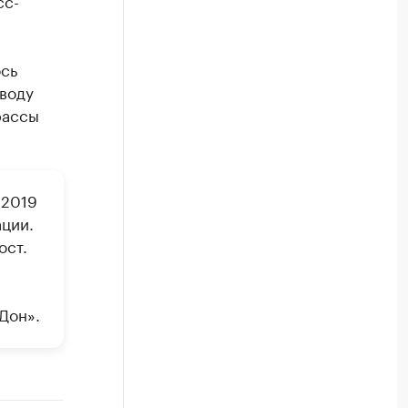
сс-
ось
воду
рассы
 2019
ации.
ост.
Дон».