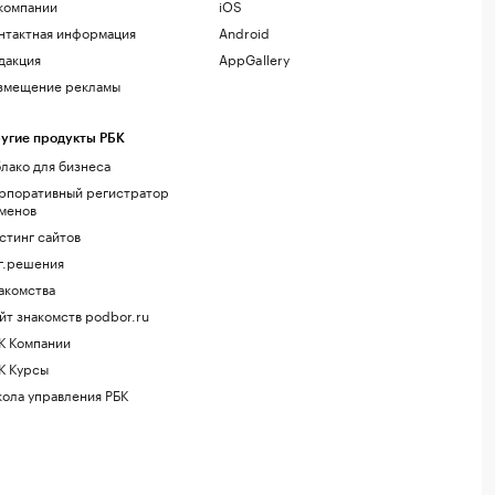
компании
iOS
нтактная информация
Android
дакция
AppGallery
змещение рекламы
угие продукты РБК
лако для бизнеса
рпоративный регистратор
менов
стинг сайтов
г.решения
акомства
йт знакомств podbor.ru
К Компании
К Курсы
ола управления РБК