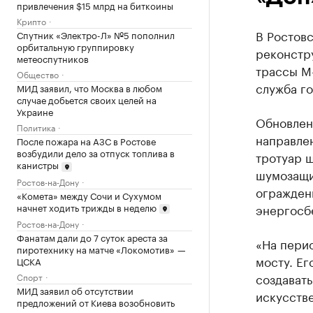
привлечения $15 млрд на биткоины
Крипто
В Ростов
Спутник «Электро-Л» №5 пополнил
орбитальную группировку
реконстр
метеоспутников
трассы М-
Общество
служба г
МИД заявил, что Москва в любом
случае добьется своих целей на
Украине
Обновлен
Политика
направлен
После пожара на АЗС в Ростове
возбудили дело за отпуск топлива в
тротуар ш
канистры
шумозащи
Ростов-на-Дону
огражден
«Комета» между Сочи и Сухумом
начнет ходить трижды в неделю
энергосб
Ростов-на-Дону
Фанатам дали до 7 суток ареста за
«На пери
пиротехнику на матче «Локомотив» —
мосту. Ег
ЦСКА
создавать
Спорт
МИД заявил об отсутствии
искусств
предложений от Киева возобновить