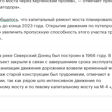
го моста через Керченский пролив», — отмечает пре
втодора».
общалось
, что капитальный ремонт моста планировал
 до конца 2023 года. Открытие движения по путепро
 увеличить пропускную способность этого участка т
».
а реке Северский Донец был построен в 1966 году. В
бъект закрыли в связи с завершением срока эксплуат
ганизации движения дорожники возвели временный м
аж старой конструкции был трудоемким, отмечают в
ии, так как рядом шло интенсивное движение по
ному мосту и по левому капитальному мосту на М-4 «