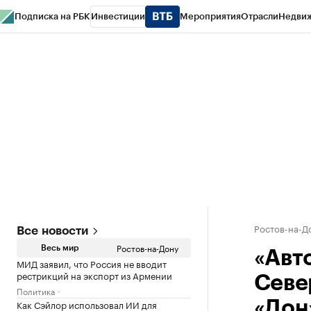
Подписка на РБК
Инвестиции
Мероприятия
Отрасли
Недви
РБК Курсы
РБК Life
Тренды
Визионеры
Национальные проекты
Горо
Спецпроекты СПб
Конференции СПб
Спецпроекты
Проверка конт
Ростов-на-Д
Все новости
Ростов-на-Дону
Весь мир
«Авт
МИД заявил, что Россия не вводит
рестрикций на экспорт из Армении
Севе
Политика
Как Сэйлор использовал ИИ для
«Дон