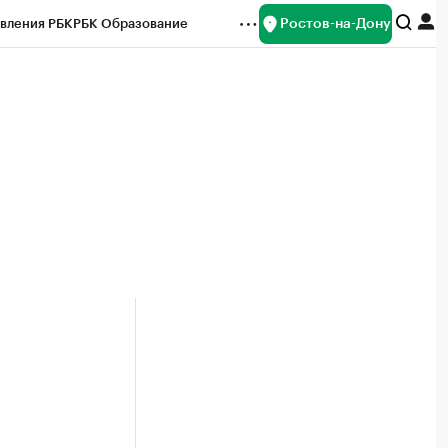
Ростов-на-Дону
вления РБК
РБК Образование
редитные рейтинги
Франшизы
Газета
ок наличной валюты