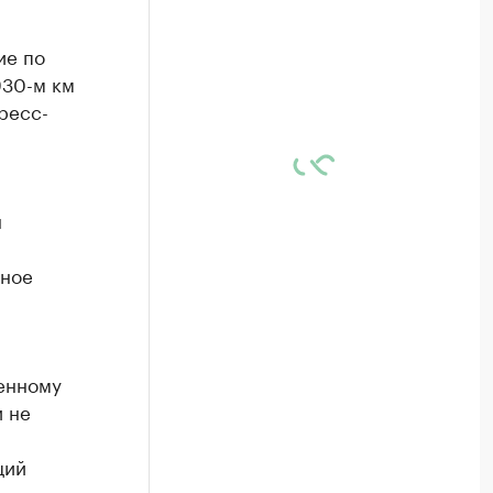
ие по
930-м км
ресс-
н
рное
енному
и не
ций