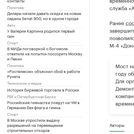
временно
контакты
служба «А
Политика
Дилеры начали давать скидки на новые
седаны Senat 900, но в одном городе
Ранее
со
Авто
завершить
У Валерия Карпина родился первый
сын
позволило
Спорт
М-4 «Дон
В МИДе поговоркой о богомоле
ответили на попытки поссорить Москву
и Пекин
Мост н
Политика
«Ростелеком» объяснил сбой в работе
году о
Рунета
Для ор
Технологии и медиа
Демонт
История биржевой торговли в России
компан
РБК и Петербургская Биржа
времен
Российские гимнастки поедут на ЧМ в
Германию без флага и гимна
Спорт
В Москве упростили выдачу
Авторы
разрешений на перемещение
строительных отходов