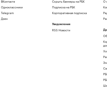
ВКонтакте
Скрыть баннеры на РБК
О 
Одноклассники
Подписка на РБК
Ко
Telegram
Корпоративная подписка
Ре
Дзен
Ра
Уведомления
RSS Новости
Др
Об
Ко
до
Хо
Ре
Зн
Са
РБ
РБ
Шк