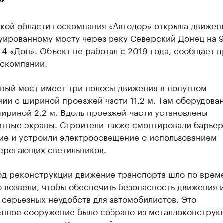
ской области госкомпания «Автодор» открыла движен
уированному мосту через реку Северский Донец на 
4 «Дон». Объект не работал с 2019 года, сообщает п
оскомпании.
ный мост имеет три полосы движения в попутном
ии с шириной проезжей части 11,2 м. Там оборудова
ириной 2,2 м. Вдоль проезжей части установлены
тные экраны. Строители также смонтировали барье
ие и устроили электроосвещение с использованием
ерегающих светильников.
од реконструкции движение транспорта шло по врем
о возвели, чтобы обеспечить безопасность движения 
 серьезных неудобств для автомобилистов. Это
енное сооружение было собрано из металлоконструк