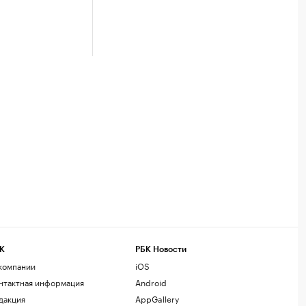
К
РБК Новости
компании
iOS
нтактная информация
Android
дакция
AppGallery