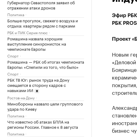
Губернатор Севастополя заявил об
отражении атаки дронов
Политика
Эфир РБК 
Больше прогулок, свежего воздуха и
РБК PROSk
отдыха: квартиры рядом с парками
РБК и ПИК Серия плюс
Ромашина назвала хорошим
Проект «
выступление синхронисток на
чемпионате Европы
Новым ге
Спорт
«Деловой
Ромашина — РБК об итогах чемпионата
Европы: «Слепили из того, что было»
Бояринцев
Спорт
керамиче
РБК ТВ Юг: рынок труда на Дону
покрытия,
смещается в сторону кадров с
навыками ИИ
строител
Ростов-на-Дону
Минобороны назвало цели группового
Александр
удара по Киеву
становлен
Политика
Что известно об атаках БПЛА на
иностран
регионы России. Главное к 8 августа
бизнес чу
Политика