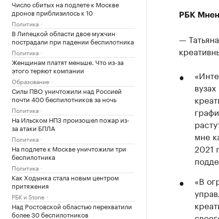
Число сбитых на подлете к Москве
дронов приблизилось к 10
РБК Мнен
Политика
В Липецкой области двое мужчин
— Татьяна
пострадали при падении беспилотника
креативн
Политика
Женщинам платят меньше. Что из-за
этого теряют компании
«Инте
Образование
вузах
Силы ПВО уничтожили над Россией
креат
почти 400 беспилотников за ночь
Политика
графи
На Ильском НПЗ произошел пожар из-
расту
за атаки БПЛА
мне к
Политика
2021 
На подлете к Москве уничтожили три
беспилотника
подде
Политика
Как Ходынка стала новым центром
«В ог
притяжения
управ
РБК и Stone
креат
Над Ростовской областью перехватили
более 30 беспилотников
своег