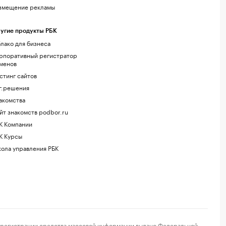
змещение рекламы
угие продукты РБК
лако для бизнеса
рпоративный регистратор
менов
стинг сайтов
г.решения
акомства
йт знакомств podbor.ru
К Компании
К Курсы
ола управления РБК
регистрации средства массовой информации выдано Федеральной