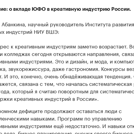
ие: о вкладе ЮФО в креативную индустрию России.
 Абанкина, научный руководитель Института развити
ых индустрий НИУ ВШЭ:
рес к креативным индустриям заметно возрастает. В
 и колледжах сегодня открываются направления, связ
ивными индустриями. Это и дизайн, и мода, и компью
ка, звукорежиссура, даже гастрономия. Конкурсы ве
т. И это, конечно, очень обнадёживающая тенденция. 
ажется, связана с тем, что началась систематическая 
года, который я считаю поворотным для систематиче
ржки креативных индустрий в России».
ромном дефиците продолжают оставаться люди с
ленческими навыками. Программ по управлению
ивными индустриями ещё недостаточно. И навыки от
о дела, бизнес-планирования, оценки своего бизнеса,