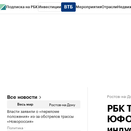
Подписка на РБК
Инвестиции
Мероприятия
Отрасли
Недви
РБК Курсы
РБК Life
Тренды
Визионеры
Национальные проекты
Горо
Спецпроекты СПб
Конференции СПб
Спецпроекты
Проверка конт
Ростов-на-Д
Все новости
Ростов-на-Дону
Весь мир
РБК 
Власти заявили о «переломе
положения» из-за обстрелов трассы
ЮФО 
«Новороссия»
Политика
инду