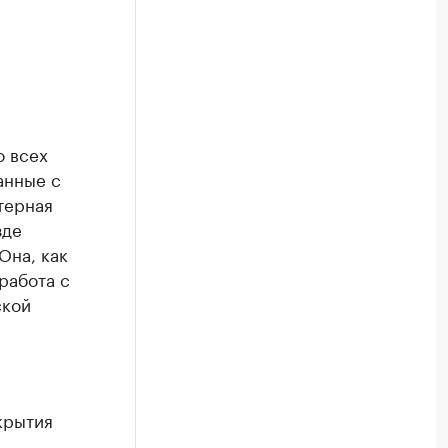
я
о всех
анные с
терная
зде
Она, как
работа с
ской
крытия