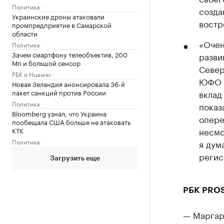
Политика
созда
Украинские дроны атаковали
востр
промпредприятие в Самарской
области
«Очен
Политика
Зачем смартфону телеобъектив, 200
разви
Мп и большой сенсор
Север
РБК и Huawei
ЮФО я
Новая Зеландия анонсировала 36-й
пакет санкций против России
вклад
Политика
показ
Bloomberg узнал, что Украина
опере
пообещала США больше не атаковать
несмо
КТК
Политика
я дум
регис
Загрузить еще
РБК PROS
— Маргар