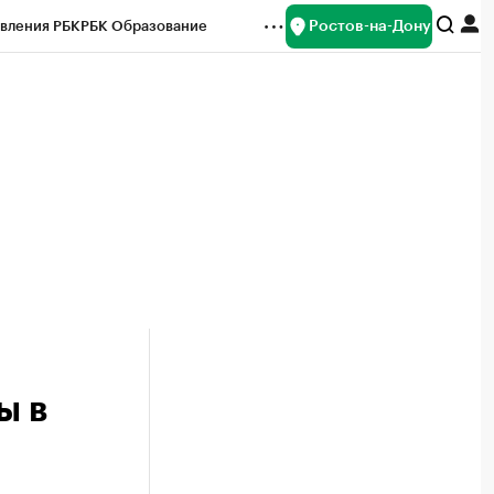
Ростов-на-Дону
вления РБК
РБК Образование
редитные рейтинги
Франшизы
Газета
ок наличной валюты
ы в