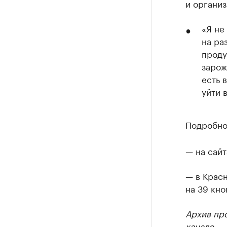
и организ
«Я не
на ра
проду
зарож
есть 
уйти 
Подробно
— на сайт
— в Крас
на 39 кно
Архив пр
канале