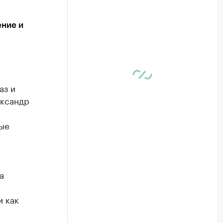
ение и
аз и
ександр
ые
а
и как