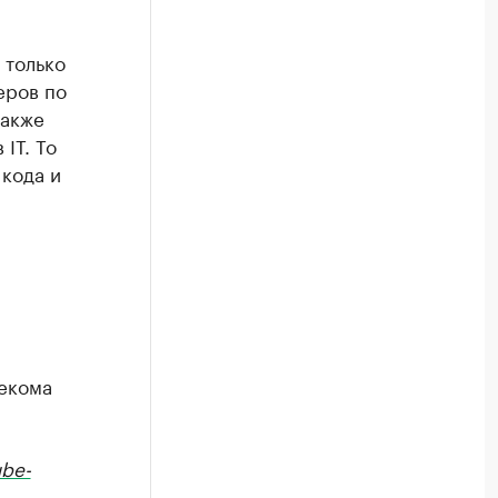
 только
еров по
также
IT. То
 кода и
екома
be-