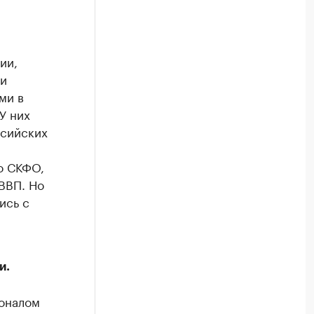
ии,
 и
ми в
У них
ссийских
о СКФО,
 ВВП. Но
ись с
и.
оналом