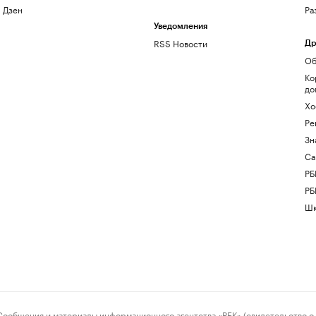
Дзен
Ра
Уведомления
RSS Новости
Др
Об
Ко
до
Хо
Ре
Зн
Са
РБ
РБ
Шк
ения и материалы информационного агентства «РБК» (свидетельство о 