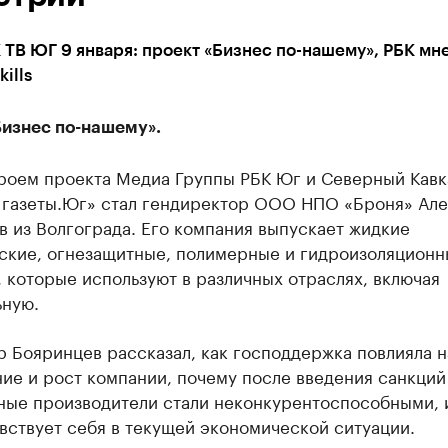
ТВ ЮГ 9 января: проект «Бизнес по-нашему», РБК мн
ills
Бизнес по-нашему».
роем проекта Медиа Группы РБК Юг и Северный Кавк
 газеты.Юг» стал гендиректор ООО НПО «Броня» Ал
 из Волгограда. Его компания выпускает жидкие
ские, огнезащитные, полимерные и гидроизоляционн
 которые используют в различных отраслях, включая
ьную.
 Бояринцев рассказал, как господдержка повлияла н
ие и рост компании, почему после введения санкций
ные производители стали неконкурентоспособными, 
вствует себя в текущей экономической ситуации.