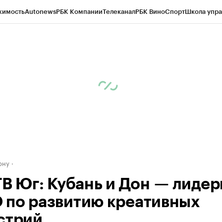
жимость
Autonews
РБК Компании
Телеканал
РБК Вино
Спорт
Школа упра
д
Стиль
Крипто
РБК Бизнес-среда
Дискуссионный клуб
Исследования
К
рагентов
Политика
Экономика
Бизнес
Технологии и медиа
Финансы
Рын
ону
ТВ Юг: Кубань и Дон — лидер
по развитию креативных
стрий