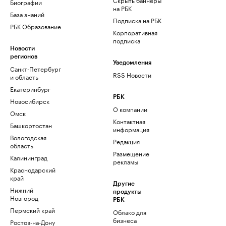
Биографии
на РБК
База знаний
Подписка на РБК
РБК Образование
Корпоративная
подписка
Новости
регионов
Уведомления
Санкт-Петербург
RSS Новости
и область
Екатеринбург
РБК
Новосибирск
О компании
Омск
Контактная
Башкортостан
информация
Вологодская
Редакция
область
Размещение
Калининград
рекламы
Краснодарский
край
Другие
Нижний
продукты
Новгород
РБК
Пермский край
Облако для
бизнеса
Ростов-на-Дону