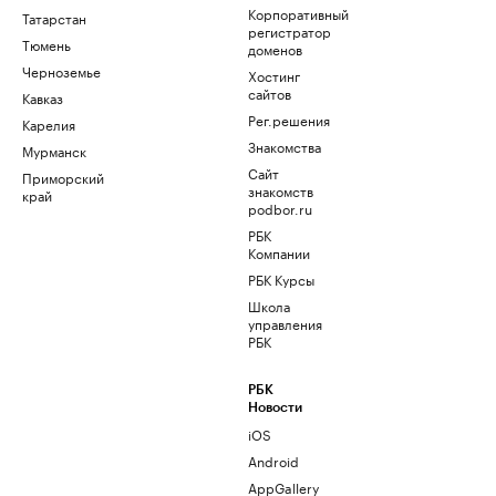
Корпоративный
Татарстан
регистратор
Тюмень
доменов
Черноземье
Хостинг
сайтов
Кавказ
Рег.решения
Карелия
Знакомства
Мурманск
Сайт
Приморский
знакомств
край
podbor.ru
РБК
Компании
РБК Курсы
Школа
управления
РБК
РБК
Новости
iOS
Android
AppGallery