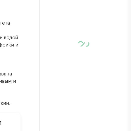
тета
ь водой
фрики и
звана
ивым и
кин.
4