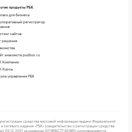
угие продукты РБК
лако для бизнеса
рпоративный регистратор
менов
стинг сайтов
г.решения
акомства
йт знакомств podbor.ru
К Компании
К Курсы
ола управления РБК
регистрации средства массовой информации выдано Федеральной
и сетевого издания «РБК» (свидетельство о регистрации средства
ор) 03.12.2021 за номером ЭЛ №ФС77-82385) сопровождаются