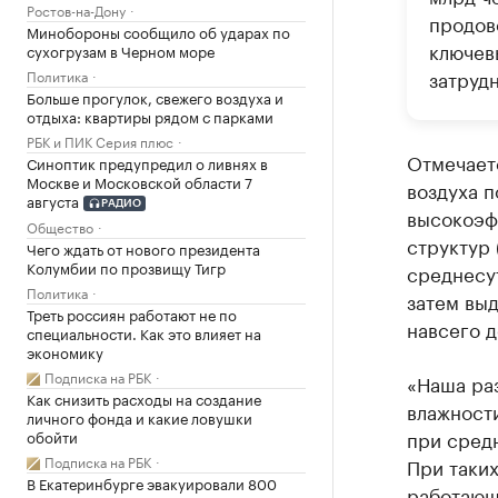
Ростов-на-Дону
продов
Минобороны сообщило об ударах по
ключев
сухогрузам в Черном море
затруд
Политика
Больше прогулок, свежего воздуха и
отдыха: квартиры рядом с парками
РБК и ПИК Серия плюс
Отмечаетс
Синоптик предупредил о ливнях в
Москве и Московской области 7
воздуха п
августа
РАДИО
высокоэф
Общество
структур 
Чего ждать от нового президента
Колумбии по прозвищу Тигр
среднесут
Политика
затем выд
Треть россиян работают не по
навсего д
специальности. Как это влияет на
экономику
Подписка на РБК
«Наша ра
Как снизить расходы на создание
влажност
личного фонда и какие ловушки
при средн
обойти
Подписка на РБК
При таки
В Екатеринбурге эвакуировали 800
работающ