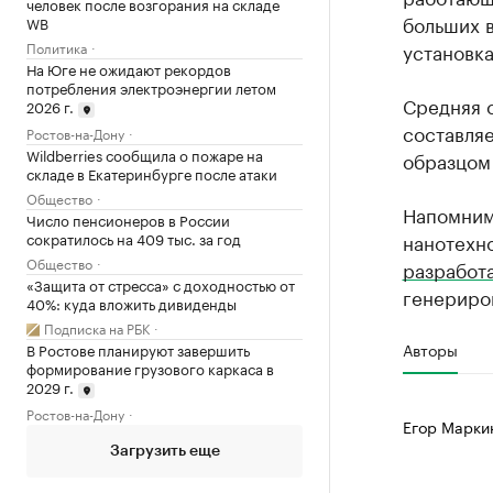
человек после возгорания на складе
больших в
WB
установка
Политика
На Юге не ожидают рекордов
потребления электроэнергии летом
Средняя 
2026 г.
составля
Ростов-на-Дону
Wildberries сообщила о пожаре на
образцом 
складе в Екатеринбурге после атаки
Общество
Напомним,
Число пенсионеров в России
сократилось на 409 тыс. за год
нанотехн
Общество
разработ
«Защита от стресса» с доходностью от
генериров
40%: куда вложить дивиденды
Подписка на РБК
Авторы
В Ростове планируют завершить
формирование грузового каркаса в
2029 г.
Ростов-на-Дону
Егор Марки
Загрузить еще