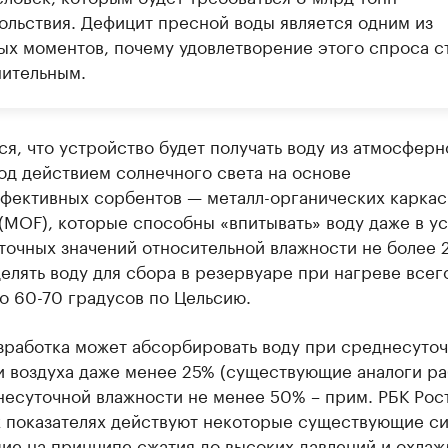
ольствия. Дефицит пресной воды является одним из
ых моментов, почему удовлетворение этого спроса с
нительным.
я, что устройство будет получать воду из атмосферн
од действием солнечного света на основе
фективных сорбентов — металл-органических карка
(MOF), которые способны «впитывать» воду даже в у
очных значений относительной влажности не более 2
елять воду для сбора в резервуаре при нагреве всег
о 60-70 градусов по Цельсию.
зработка может абсорбировать воду при среднесуто
и воздуха даже менее 25% (существующие аналоги р
есуточной влажности не менее 50% – прим. РБК Рост
х показателях действуют некоторые существующие с
ие на принципе сжатия до высоких давлений и охлаж