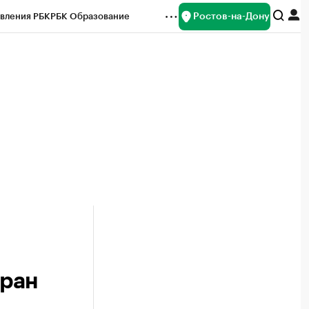
Ростов-на-Дону
вления РБК
РБК Образование
редитные рейтинги
Франшизы
Газета
ок наличной валюты
тран