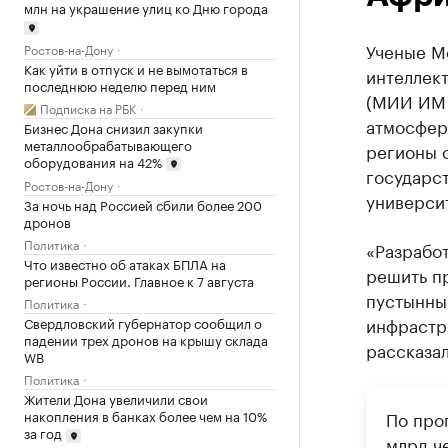
млн на украшение улиц ко Дню города
Ученые М
Ростов-на-Дону
Как уйти в отпуск и не вымотаться в
интеллек
последнюю неделю перед ним
(МИИ ИМ 
Подписка на РБК
атмосфер
Бизнес Дона снизил закупки
металлообрабатывающего
регионы 
оборудования на 42%
государс
Ростов-на-Дону
университ
За ночь над Россией сбили более 200
дронов
Политика
«Разработ
Что известно об атаках БПЛА на
решить пр
регионы России. Главное к 7 августа
пустынным
Политика
инфрастр
Свердловский губернатор сообщил о
падении трех дронов на крышу склада
рассказа
WB
Политика
Жители Дона увеличили свои
По прог
накопления в банках более чем на 10%
за год
млрд ч