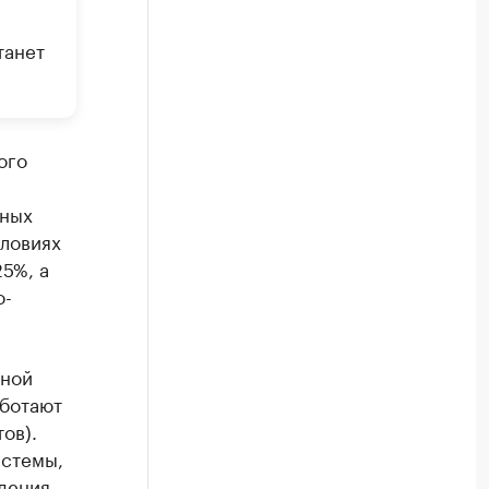
танет
ого
сных
словиях
5%, а
о-
чной
аботают
ов).
истемы,
дения