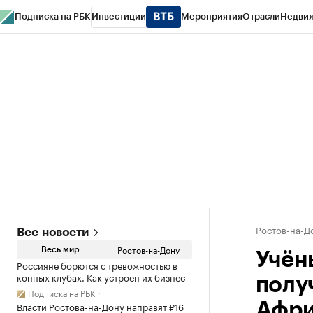
Подписка на РБК
Инвестиции
Мероприятия
Отрасли
Недви
РБК Курсы
РБК Life
Тренды
Визионеры
Национальные проекты
Горо
Спецпроекты СПб
Конференции СПб
Спецпроекты
Проверка конт
Ростов-на-Д
Все новости
Ростов-на-Дону
Весь мир
Учён
Россияне борются с тревожностью в
конных клубах. Как устроен их бизнес
полу
Подписка на РБК
Власти Ростова-на-Дону направят ₽16
Афр