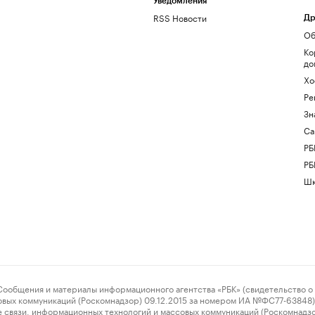
Уведомления
RSS Новости
Др
Об
Ко
до
Хо
Ре
Зн
Са
РБ
РБ
Шк
ения и материалы информационного агентства «РБК» (свидетельство о 
овых коммуникаций (Роскомнадзор) 09.12.2015 за номером ИА №ФС77-63848) 
 связи, информационных технологий и массовых коммуникаций (Роскомнадз