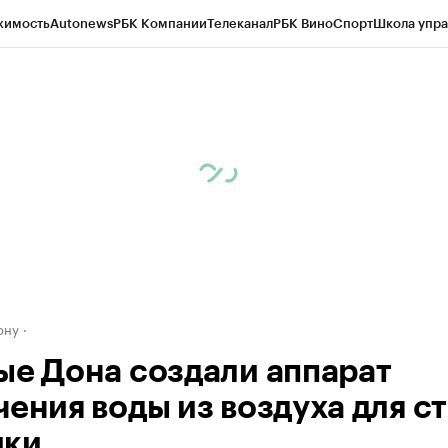
жимость
Autonews
РБК Компании
Телеканал
РБК Вино
Спорт
Школа упра
д
Стиль
Крипто
РБК Бизнес-среда
Дискуссионный клуб
Исследования
К
рагентов
Политика
Экономика
Бизнес
Технологии и медиа
Финансы
Рын
ону
ые Дона создали аппарат
чения воды из воздуха для с
ики