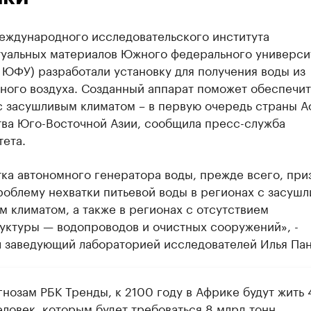
еждународного исследовательского института
туальных материалов Южного федерального универси
ЮФУ) разработали установку для получения воды из
ного воздуха. Созданный аппарат поможет обеспечит
с засушливым климатом – в первую очередь страны А
тва Юго-Восточной Азии, сообщила пресс-служба
ета.
ка автономного генератора воды, прежде всего, при
облему нехватки питьевой воды в регионах с засушл
 климатом, а также в регионах с отсутствием
уктуры — водопроводов и очистных сооружений», -
л заведующий лабораторией исследователей Илья Пан
нозам РБК Тренды, к 2100 году в Африке будут жить 
еловек, которым будет требоваться 8 млрд тонн