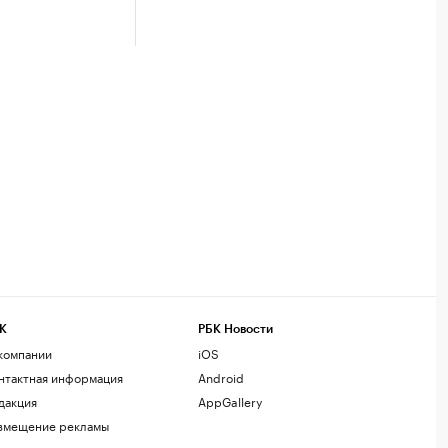
К
РБК Новости
компании
iOS
нтактная информация
Android
дакция
AppGallery
змещение рекламы