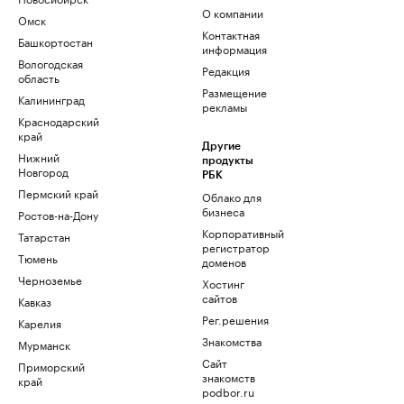
О компании
Омск
Контактная
Башкортостан
информация
Вологодская
Редакция
область
Размещение
Калининград
рекламы
Краснодарский
край
Другие
Нижний
продукты
Новгород
РБК
Пермский край
Облако для
бизнеса
Ростов-на-Дону
Корпоративный
Татарстан
регистратор
Тюмень
доменов
Черноземье
Хостинг
сайтов
Кавказ
Рег.решения
Карелия
Знакомства
Мурманск
Сайт
Приморский
знакомств
край
podbor.ru