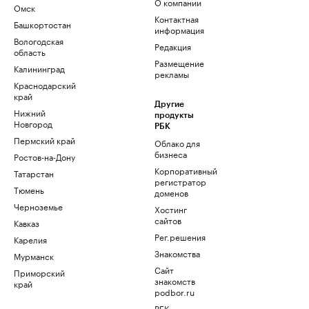
О компании
Омск
Контактная
Башкортостан
информация
Вологодская
Редакция
область
Размещение
Калининград
рекламы
Краснодарский
край
Другие
Нижний
продукты
Новгород
РБК
Пермский край
Облако для
бизнеса
Ростов-на-Дону
Корпоративный
Татарстан
регистратор
Тюмень
доменов
Черноземье
Хостинг
сайтов
Кавказ
Рег.решения
Карелия
Знакомства
Мурманск
Сайт
Приморский
знакомств
край
podbor.ru
РБК