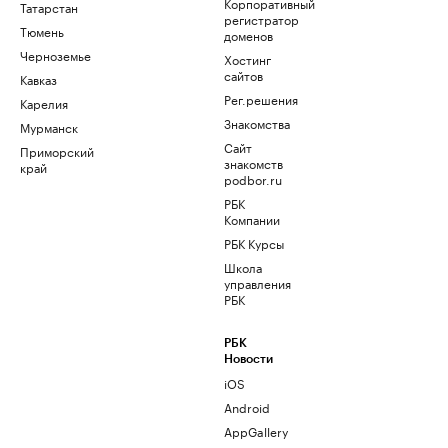
Корпоративный
Татарстан
регистратор
Тюмень
доменов
Черноземье
Хостинг
сайтов
Кавказ
Рег.решения
Карелия
Знакомства
Мурманск
Сайт
Приморский
знакомств
край
podbor.ru
РБК
Компании
РБК Курсы
Школа
управления
РБК
РБК
Новости
iOS
Android
AppGallery