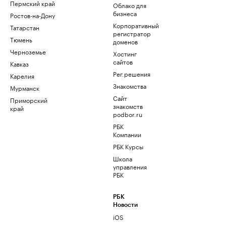
Пермский край
Облако для
бизнеса
Ростов-на-Дону
Корпоративный
Татарстан
регистратор
Тюмень
доменов
Черноземье
Хостинг
сайтов
Кавказ
Рег.решения
Карелия
Знакомства
Мурманск
Сайт
Приморский
знакомств
край
podbor.ru
РБК
Компании
РБК Курсы
Школа
управления
РБК
РБК
Новости
iOS