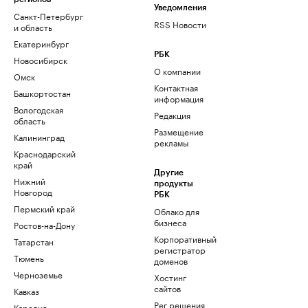
Уведомления
Санкт-Петербург
RSS Новости
и область
Екатеринбург
РБК
Новосибирск
О компании
Омск
Контактная
Башкортостан
информация
Вологодская
Редакция
область
Размещение
Калининград
рекламы
Краснодарский
край
Другие
Нижний
продукты
Новгород
РБК
Пермский край
Облако для
бизнеса
Ростов-на-Дону
Корпоративный
Татарстан
регистратор
Тюмень
доменов
Черноземье
Хостинг
сайтов
Кавказ
Рег.решения
Карелия