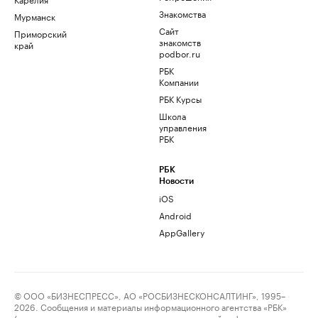
Знакомства
Мурманск
Сайт
Приморский
знакомств
край
podbor.ru
РБК
Компании
РБК Курсы
Школа
управления
РБК
РБК
Новости
iOS
Android
AppGallery
© ООО «БИЗНЕСПРЕСС», АО «РОСБИЗНЕСКОНСАЛТИНГ», 1995–
2026. Сообщения и материалы информационного агентства «РБК»
(свидетельство о регистрации средства массовой информации