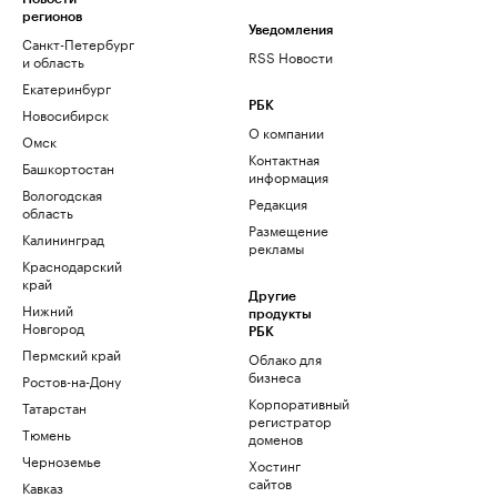
регионов
Уведомления
Санкт-Петербург
RSS Новости
и область
Екатеринбург
РБК
Новосибирск
О компании
Омск
Контактная
Башкортостан
информация
Вологодская
Редакция
область
Размещение
Калининград
рекламы
Краснодарский
край
Другие
Нижний
продукты
Новгород
РБК
Пермский край
Облако для
бизнеса
Ростов-на-Дону
Корпоративный
Татарстан
регистратор
Тюмень
доменов
Черноземье
Хостинг
сайтов
Кавказ