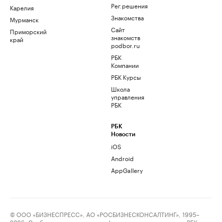
Рег.решения
Карелия
Знакомства
Мурманск
Сайт
Приморский
знакомств
край
podbor.ru
РБК
Компании
РБК Курсы
Школа
управления
РБК
РБК
Новости
iOS
Android
AppGallery
© ООО «БИЗНЕСПРЕСС», АО «РОСБИЗНЕСКОНСАЛТИНГ», 1995–
2026. Сообщения и материалы информационного агентства «РБК»