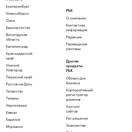
Екатеринбург
РБК
Новосибирск
О компании
Омск
Контактная
Башкортостан
информация
Вологодская
Редакция
область
Размещение
Калининград
рекламы
Краснодарский
край
Другие
Нижний
продукты
Новгород
РБК
Пермский край
Облако для
бизнеса
Ростов-на-Дону
Корпоративный
Татарстан
регистратор
Тюмень
доменов
Черноземье
Хостинг
сайтов
Кавказ
Рег.решения
Карелия
Знакомства
Мурманск
Сайт