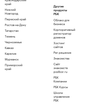
край
Другие
Нижний
продукты
Новгород
РБК
Пермский край
Облако для
бизнеса
Ростов-на-Дону
Корпоративный
Татарстан
регистратор
Тюмень
доменов
Черноземье
Хостинг
сайтов
Кавказ
Рег.решения
Карелия
Знакомства
Мурманск
Сайт
Приморский
знакомств
край
podbor.ru
РБК
Компании
РБК Курсы
Школа
управления
РБК