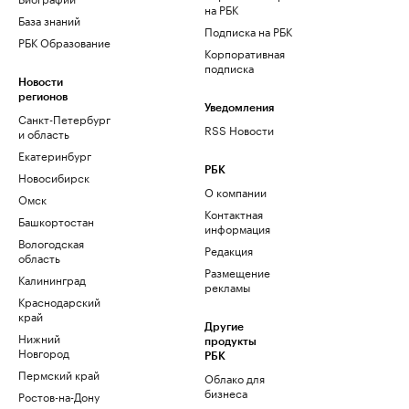
на РБК
База знаний
Подписка на РБК
РБК Образование
Корпоративная
подписка
Новости
регионов
Уведомления
Санкт-Петербург
RSS Новости
и область
Екатеринбург
РБК
Новосибирск
О компании
Омск
Контактная
Башкортостан
информация
Вологодская
Редакция
область
Размещение
Калининград
рекламы
Краснодарский
край
Другие
Нижний
продукты
Новгород
РБК
Пермский край
Облако для
бизнеса
Ростов-на-Дону