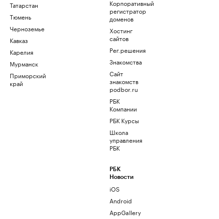
Корпоративный
Татарстан
регистратор
Тюмень
доменов
Черноземье
Хостинг
сайтов
Кавказ
Рег.решения
Карелия
Знакомства
Мурманск
Сайт
Приморский
знакомств
край
podbor.ru
РБК
Компании
РБК Курсы
Школа
управления
РБК
РБК
Новости
iOS
Android
AppGallery